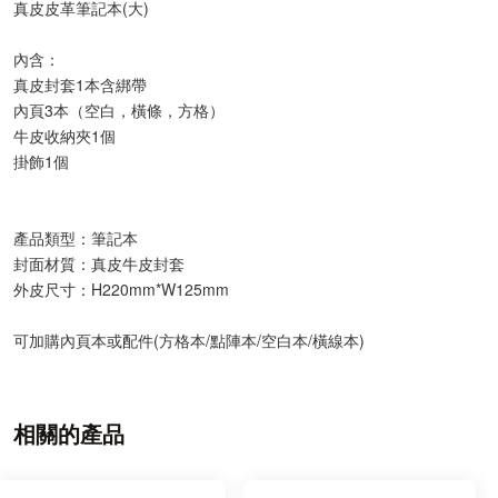
真皮皮革筆記本(大)
內含：
真皮封套1本含綁帶
內頁3本（空白，橫條，方格）
牛皮收納夾1個
掛飾1個
產品類型：筆記本
封面材質：真皮牛皮封套
外皮尺寸：H220mm*W125mm
可加購內頁本或配件(方格本/點陣本/空白本/橫線本)
相關的產品