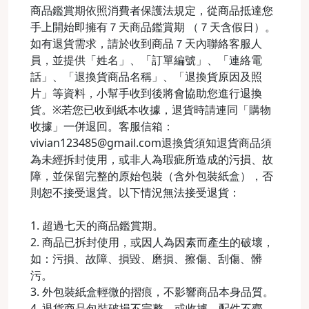
商品鑑賞期依照消費者保護法規定，從商品抵達您
手上開始即擁有７天商品鑑賞期 （７天含假日）。
如有退貨需求，請於收到商品７天內聯絡客服人
員，並提供「姓名」、「訂單編號」、「連絡電
話」、「退換貨商品名稱」、「退換貨原因及照
片」等資料，小幫手收到後將會協助您進行退換
貨。※若您已收到紙本收據，退貨時請連同「購物
收據」一併退回。客服信箱：
vivian123485@gmail.com退換貨須知退貨商品須
為未經拆封使用，或非人為瑕疵所造成的污損、故
障，並保留完整的原始包裝（含外包裝紙盒），否
則恕不接受退貨。以下情況無法接受退貨：
1. 超過七天的商品鑑賞期。
2. 商品已拆封使用，或因人為因素而產生的破壞，
如：污損、故障、損毀、磨損、擦傷、刮傷、髒
污。
3. 外包裝紙盒輕微的摺痕，不影響商品本身品質。
4. 退貨商品包裝破損不完整，或收據、配件不齊