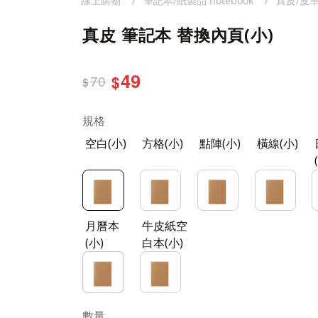
線上購物
筆記本/紙製品 notebook
真皮/皮
真皮 筆記本 替換內頁(小)
49
70
$
$
規格
空白(小)
方格(小)
點陣(小)
橫線(小)
月曆本
牛皮紙空
(小)
白本(小)
數量