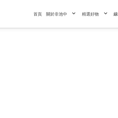
首頁
關於非池中
精選好物
線
服務條款
99元特價商品區
隱私權政策