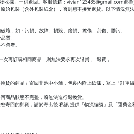
據」一併退回。客服信箱：vivian123485@gmail.co
的原始包裝（含外包裝紙盒），否則恕不接受退貨。以下情況無
生的破壞，如：污損、故障、損毀、磨損、擦傷、刮傷、髒污。
身品質。
件不齊者。
下一次再訂購相同商品，則無法要求再次退貨 、 退費 。
退換貨的商品」寄回非池中小舖，包裹內附上紙條，寫上「訂單
寄回商品狀態不完整，將無法進行退換貨。
您寄回的郵資，請於寄出後 私訊 提供「物流編號」及「運費