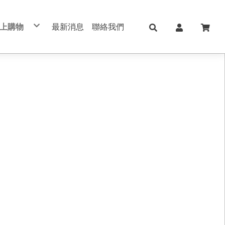
上購物
最新消息
聯絡我們
兒童日用Skater
日本KOKUYO
日本Shachihata
日本 shachahata TAT系列印台
文具用品 Stationery
學校、辦公用品
筆記本/紙製品 notebook
美妝保養 手足美甲
五金修繕/電動工具
保健護理用品/日本ALPHAX
手機週邊配件
真皮/皮革/筆記本
切割器 膠台 膠帶
不銹鋼保溫瓶
印台/印泥 /印章
書寫筆類
肌膚保養
手作配件
手帳 週邊素材
筆記本/手帳
直飲式水壺
修正用品
手足美甲
禮品盒/包裝材料/手作配件
索引標籤/貼紙/便利貼
透明/吸管式水壺
黏貼膠類
女生包包/精品/皮夾/手機包/鑰匙包
法國思妍麗DECLEOR
書套/書衣
筆袋/筆盒
旅行相關用品 行李箱 旅行包 束口包
沙龍保養品
刀類/剪刀/夾子
新上架
內頁