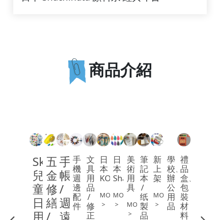
商品介紹
Skater
五
手
手
文
日
日
美
筆
新
學
禮
機
具
本
本
術
記
上
校、
品
兒
金
帳 
週
用
KOKUYO
Shachihata
用
本 
架
辦
盒、
童
修
/ 
邊
品 
具
/ 
公
包
MORE
MORE
MORE
配
/ 
纸
用
裝
日
繕 
週
>
>
MORE
>
件
修
製
品
材
用
/ 
遠
>
正
品
料