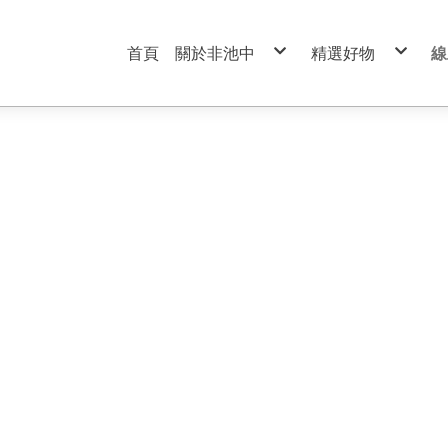
首頁
關於非池中
精選好物
線
服務條款
99元特價商品區
隱私權政策