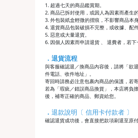
1. 超過七天的商品鑑賞期。
2. 商品已拆封使用，或因人為因素而產
3. 外包裝紙盒輕微的摺痕，不影響商品本
4. 退貨商品包裝破損不完整，或收據、配
5. 惡意或大量退貨。
6. 因個人因素而申請退貨 、 退費者，若
．退貨流程
與客服確認退／換商品內容後，請將「欲
件電話、收件地址」。
寄回時請務必注意包裹內商品的保護，若
若為「瑕疵／錯誤商品換貨」，本店將負擔
後，補寄正確的商品、郵資給您。
．
退款說明〔 信用卡付款者 〕
確認退貨成功後，會直接把款項刷退至原