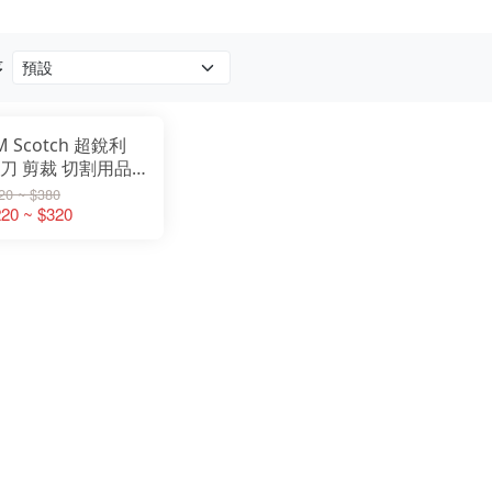
序
M Scotch 超銳利
刀 剪裁 切割用品
具用品
20 ~ $380
20 ~ $320