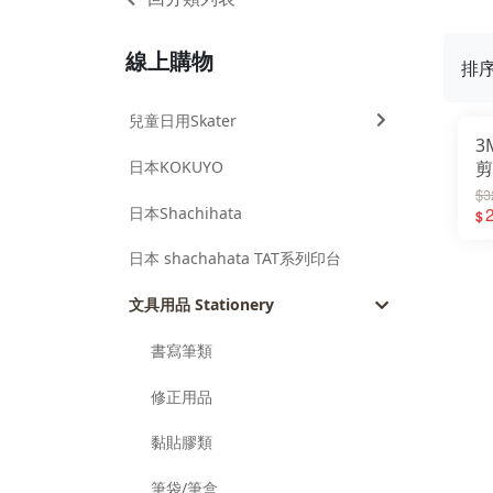
線上購物
排
兒童日用Skater
3
日本KOKUYO
剪
文
$3
日本Shachihata
2
$
日本 shachahata TAT系列印台
文具用品 Stationery
書寫筆類
修正用品
黏貼膠類
筆袋/筆盒