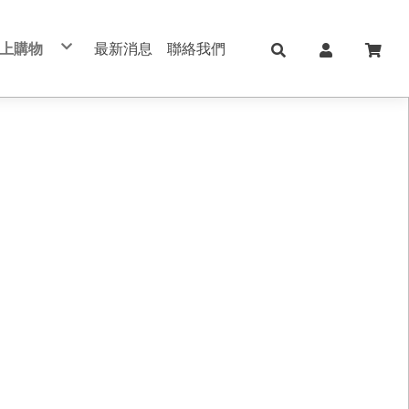
上購物
最新消息
聯絡我們
兒童日用Skater
日本KOKUYO
日本Shachihata
日本 shachahata TAT系列印台
文具用品 Stationery
學校、辦公用品
筆記本/紙製品 notebook
美妝保養 手足美甲
五金修繕/電動工具
保健護理用品/日本ALPHAX
手機週邊配件
真皮/皮革/筆記本
切割器 膠台 膠帶
不銹鋼保溫瓶
印台/印泥 /印章
書寫筆類
肌膚保養
手作配件
手帳 週邊素材
筆記本/手帳
直飲式水壺
修正用品
手足美甲
禮品盒/包裝材料/手作配件
索引標籤/貼紙/便利貼
透明/吸管式水壺
黏貼膠類
女生包包/精品/皮夾/手機包/鑰匙包
法國思妍麗DECLEOR
書套/書衣
筆袋/筆盒
旅行相關用品 行李箱 旅行包 束口包
沙龍保養品
刀類/剪刀/夾子
新上架
內頁