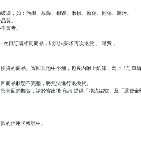
生的破壞，如：污損、故障、損毀、磨損、擦傷、刮傷、髒污。
身品質。
件不齊者。
下一次再訂購相同商品，則無法要求再次退貨 、 退費 。
退換貨的商品」寄回非池中小舖，包裹內附上紙條，寫上「訂單
寄回商品狀態不完整，將無法進行退換貨。
您寄回的郵資，請於寄出後 私訊 提供「物流編號」及「運費
付款的信用卡帳號中。