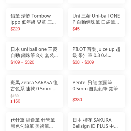
鉛筆 蜻蜓 Tombow
Uni 三菱 Uni-ball ONE
ippo 低年級 兒童 三角
P 自動鋼珠筆 口袋筆筆
練習筆
芯0.38 0.5mm
$220
$45
日本 uni ball one 三菱
PILOT 百樂 Juice up 超
自動 鋼珠筆 8支 套裝
級 果汁筆 0.3 0.4
組
0.5mm 圓珠筆
$109 ~ $320
$38 ~ $309
斑馬 Zebra SARASA 復
Pentel 飛龍 製圖筆
古色系 速乾 0.5mm 鋼
0.5mm 自動鉛筆 鉛筆
珠筆 日本製 5入套組
$180
$380
160
$
代針筆 描邊筆 針管筆
日本 櫻花 SAKURA
黑色勾線筆 美術筆
Ballsign iD PLUS 中性