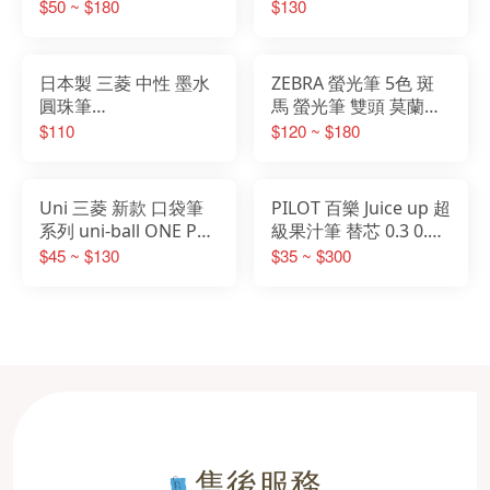
GENVANA
筆 黑
$50 ~ $180
$130
GBR354#43#49#30
日本製 三菱 中性 墨水
ZEBRA 螢光筆 5色 斑
圓珠筆
馬 螢光筆 雙頭 莫蘭迪
0.38mm/0.5mm Ball
色 5入組
$110
$120 ~ $180
Uniball One
Uni 三菱 新款 口袋筆
PILOT 百樂 Juice up 超
系列 uni-ball ONE P
級果汁筆 替芯 0.3 0.4
UMR-SP 自動筆 圓珠
0.5mm果汁筆專用替芯
$45 ~ $130
$35 ~ $300
筆 中性筆
售後服務