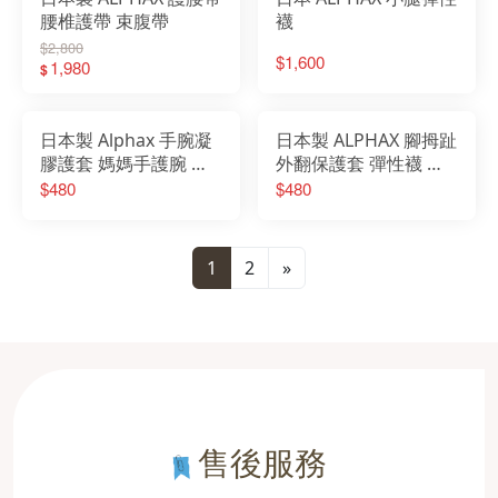
腰椎護帶 束腹帶
襪
$2,800
$1,600
1,980
$
日本製 Alphax 手腕凝
日本製 ALPHAX 腳拇趾
膠護套 媽媽手護腕 護
外翻保護套 彈性襪 拇
腕 護手腕 運動護腕 護
指外翻襪 腳趾外翻 分
$480
$480
具 手腕帶 拇指護腕 防
趾器 腳拇指套 分趾套
水
姆趾套 護具
1
2
»
售後服務