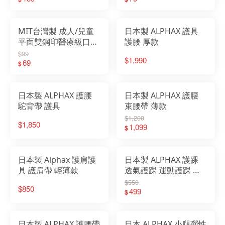
MIT台灣製 成人/兒童
日本製 ALPHAX 護具
平面雙鋼印醫療級口罩
護腰 厚款
50入/盒 淨新 口罩
$99
$1,990
69
$
日本製 ALPHAX 護腰
日本製 ALPHAX 護腰
駝背帶 護具
束腰帶 薄款
$1,200
$1,850
1,099
$
日本製 Alphax 護肩護
日本製 ALPHAX 護踝
具 護肩帶 輕薄款
透氣護踝 運動護踝 護
踝套 護腳踝 腳踝 護具
$550
$850
499
$
日本製 ALPHAX 護腰帶
日本 ALPHAX 小腿彈性