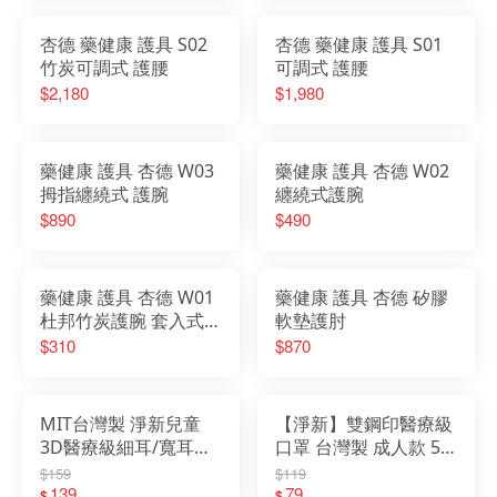
杏德 藥健康 護具 S02
杏德 藥健康 護具 S01
竹炭可調式 護腰
可調式 護腰
$2,180
$1,980
藥健康 護具 杏德 W03
藥健康 護具 杏德 W02
拇指纏繞式 護腕
纏繞式護腕
$890
$490
藥健康 護具 杏德 W01
藥健康 護具 杏德 矽膠
杜邦竹炭護腕 套入式護
軟墊護肘
腕
$310
$870
MIT台灣製 淨新兒童
【淨新】雙鋼印醫療級
3D醫療級細耳/寬耳口
口罩 台灣製 成人款 50
罩
入/盒 淨新 口罩
$159
$119
139
79
$
$