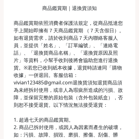
商品鑑賞期｜退換貨須知
商品鑑賞期依照消費者保護法規定，從商品抵達您
手上開始即擁有７天商品鑑賞期 （７天含假日）。
如有退貨需求，請於收到商品７天內聯絡客服人
員，並提供「姓名」、「訂單編號」、「連絡電
話」、「退換貨商品名稱」、「退換貨原因及照
片」等資料，小幫手收到後將會協助您進行退換
貨。※若您已收到紙本收據，退貨時請連同「購物
收據」一併退回。客服信箱：
vivian123485@gmail.com退換貨須知退貨商品須
為未經拆封使用，或非人為瑕疵所造成的污損、故
障，並保留完整的原始包裝（含外包裝紙盒），否
則恕不接受退貨。以下情況無法接受退貨：
1. 超過七天的商品鑑賞期。
2. 商品已拆封使用，或因人為因素而產生的破壞，
如：污損、故障、損毀、磨損、擦傷、刮傷、髒