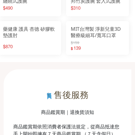
纏繞式護腕
邦竹炭護腕 套入式護腕
$490
$310
藥健康 護具 杏德 矽膠軟
MIT台灣製 淨新兒童3D
墊護肘
醫療級細耳/寬耳口罩
$159
$870
139
$
售後服務
商品鑑賞期｜退換貨須知
商品鑑賞期依照消費者保護法規定，從商品抵達您
手上開始即擁有７天商品鑑賞期 （７天含假日）。