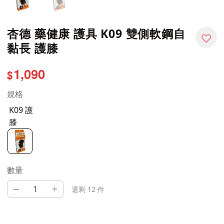
杏德 藥健康 護具 K09 雙側軟鋼自
黏長 護膝
1,090
$
規格
K09 護
膝
數量
–
+
還剩 12 件