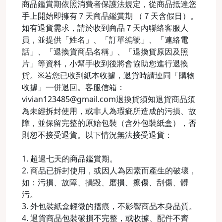
商品鑑賞期依照消費者保護法規定，從商品抵達您
手上開始即擁有７天商品鑑賞期 （７天含假日）。
如有退貨需求，請於收到商品７天內聯絡客服人
員，並提供「姓名」、「訂單編號」、「連絡電
話」、「退換貨商品名稱」、「退換貨原因及照
片」等資料，小幫手收到後將會協助您進行退換
貨。※若您已收到紙本收據，退貨時請連同「購物
收據」一併退回。客服信箱：
vivian123485@gmail.com退換貨須知退貨商品須
為未經拆封使用，或非人為瑕疵所造成的污損、故
障，並保留完整的原始包裝（含外包裝紙盒），否
則恕不接受退貨。以下情況無法接受退貨：
1. 超過七天的商品鑑賞期。
2. 商品已拆封使用，或因人為因素而產生的破壞，
如：污損、故障、損毀、磨損、擦傷、刮傷、髒
污。
3. 外包裝紙盒輕微的摺痕，不影響商品本身品質。
4. 退貨商品包裝破損不完整，或收據、配件不齊