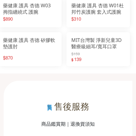
藥健康 護具 杏德 W03
藥健康 護具 杏德 W01杜
拇指纏繞式 護腕
邦竹炭護腕 套入式護腕
$890
$310
藥健康 護具 杏德 矽膠軟
MIT台灣製 淨新兒童3D
墊護肘
醫療級細耳/寬耳口罩
$159
$870
139
$
售後服務
商品鑑賞期｜退換貨須知