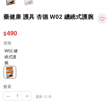
藥健康 護具 杏德 W02 纏繞式護腕
490
$
規格
W02 纏
繞式護
腕
數量
–
+
還剩 12 件