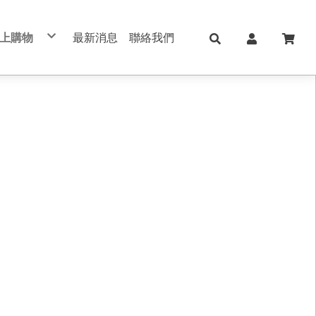
上購物
最新消息
聯絡我們
兒童日用Skater
日本KOKUYO
日本Shachihata
日本 shachahata TAT系列印台
文具用品 Stationery
學校、辦公用品
筆記本/紙製品 notebook
美妝保養 手足美甲
五金修繕/電動工具
保健護理用品/日本ALPHAX
手機週邊配件
真皮/皮革/筆記本
切割器 膠台 膠帶
不銹鋼保溫瓶
印台/印泥 /印章
書寫筆類
肌膚保養
手作配件
手帳 週邊素材
筆記本/手帳
直飲式水壺
修正用品
手足美甲
禮品盒/包裝材料/手作配件
索引標籤/貼紙/便利貼
透明/吸管式水壺
黏貼膠類
女生包包/精品/皮夾/手機包/鑰匙包
法國思妍麗DECLEOR
書套/書衣
筆袋/筆盒
旅行相關用品 行李箱 旅行包 束口包
沙龍保養品
刀類/剪刀/夾子
新上架
內頁