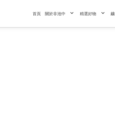
首頁
關於非池中
精選好物
線
服務條款
99元特價商品區
隱私權政策