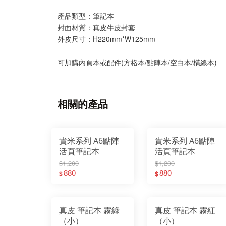
產品類型：筆記本
封面材質：真皮牛皮封套
外皮尺寸：H220mm*W125mm
可加購內頁本或配件(方格本/點陣本/空白本/橫線本)
相關的產品
貴米系列 A6點陣
貴米系列 A6點陣
活頁筆記本
活頁筆記本
$1,200
$1,200
880
880
$
$
真皮 筆記本 霧綠
真皮 筆記本 霧紅
（小）
（小）