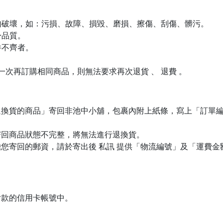
生的破壞，如：污損、故障、損毀、磨損、擦傷、刮傷、髒污。
身品質。
件不齊者。
下一次再訂購相同商品，則無法要求再次退貨 、 退費 。
退換貨的商品」寄回非池中小舖，包裹內附上紙條，寫上「訂單
寄回商品狀態不完整，將無法進行退換貨。
您寄回的郵資，請於寄出後 私訊 提供「物流編號」及「運費
付款的信用卡帳號中。