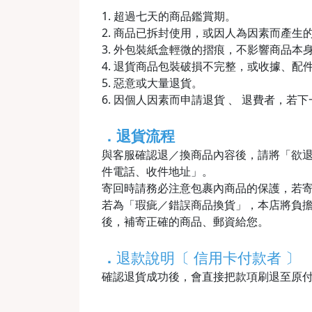
1. 超過七天的商品鑑賞期。
2. 商品已拆封使用，或因人為因素而產
3. 外包裝紙盒輕微的摺痕，不影響商品本
4. 退貨商品包裝破損不完整，或收據、配
5. 惡意或大量退貨。
6. 因個人因素而申請退貨 、 退費者，若
．退貨流程
與客服確認退／換商品內容後，請將「欲
件電話、收件地址」。
寄回時請務必注意包裹內商品的保護，若
若為「瑕疵／錯誤商品換貨」，本店將負擔
後，補寄正確的商品、郵資給您。
．
退款說明〔 信用卡付款者 〕
確認退貨成功後，會直接把款項刷退至原