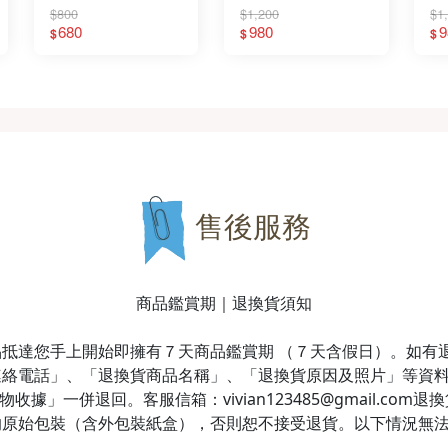
$800
$1,200
$1
680
980
9
$
$
$
售後服務
商品鑑賞期｜退換貨須知
抵達您手上開始即擁有７天商品鑑賞期 （７天含假日）。如有
連絡電話」、「退換貨商品名稱」、「退換貨原因及照片」等資
據」一併退回。客服信箱：vivian123485@gmail.co
的原始包裝（含外包裝紙盒），否則恕不接受退貨。以下情況無