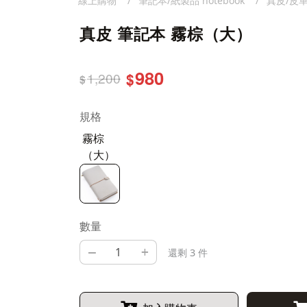
線上購物
筆記本/紙製品 notebook
真皮/皮
真皮 筆記本 霧棕（大）
980
1,200
$
$
規格
霧棕
（大）
數量
–
+
還剩 3 件