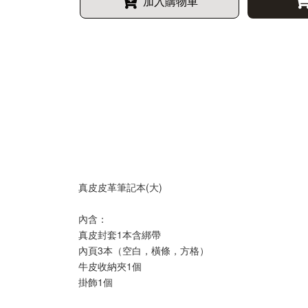
加入購物車
真皮皮革筆記本(大)
內含：
真皮封套1本含綁帶
內頁3本（空白，橫條，方格）
牛皮收納夾1個
掛飾1個