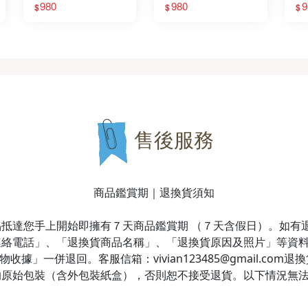
980
980
9
$
$
$
售後服務
商品鑑賞期｜退換貨須知
抵達您手上開始即擁有７天商品鑑賞期 （７天含假日）。如有
連絡電話」、「退換貨商品名稱」、「退換貨原因及照片」等資
據」一併退回。客服信箱：vivian123485@gmail.co
的原始包裝（含外包裝紙盒），否則恕不接受退貨。以下情況無