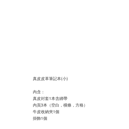
真皮皮革筆記本(小)
內含：
真皮封套1本含綁帶
內頁3本（空白，橫條，方格）
牛皮收納夾1個
掛飾1個