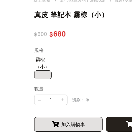
線上購物
筆記本/紙製品 notebook
真皮/皮
真皮 筆記本 霧棕（小）
680
800
$
$
規格
霧棕
（小）
數量
–
+
還剩 1 件
加入購物車