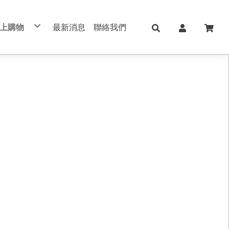
上購物
最新消息
聯絡我們
兒童日用Skater
日本KOKUYO
日本Shachihata
日本 shachahata TAT系列印台
文具用品 Stationery
學校、辦公用品
筆記本/紙製品 notebook
美妝保養 手足美甲
五金修繕/電動工具
保健護理用品/日本ALPHAX
手機週邊配件
真皮/皮革/筆記本
切割器 膠台 膠帶
不銹鋼保溫瓶
印台/印泥 /印章
書寫筆類
肌膚保養
手作配件
手帳 週邊素材
筆記本/手帳
直飲式水壺
修正用品
手足美甲
禮品盒/包裝材料/手作配件
索引標籤/貼紙/便利貼
透明/吸管式水壺
黏貼膠類
女生包包/精品/皮夾/手機包/鑰匙包
法國思妍麗DECLEOR
書套/書衣
筆袋/筆盒
旅行相關用品 行李箱 旅行包 束口包
沙龍保養品
刀類/剪刀/夾子
新上架
內頁