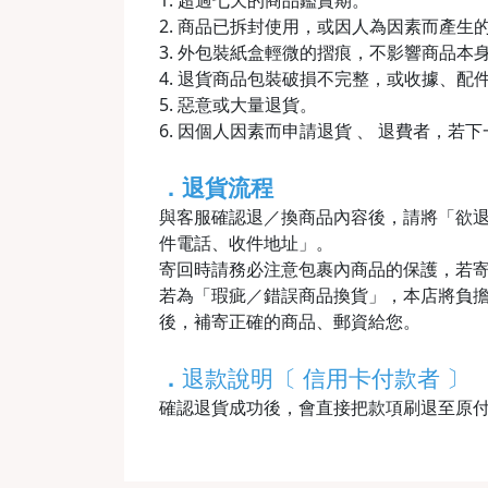
1. 超過七天的商品鑑賞期。
2. 商品已拆封使用，或因人為因素而產
3. 外包裝紙盒輕微的摺痕，不影響商品本
4. 退貨商品包裝破損不完整，或收據、配
5. 惡意或大量退貨。
6. 因個人因素而申請退貨 、 退費者，若
．退貨流程
與客服確認退／換商品內容後，請將「欲
件電話、收件地址」。
寄回時請務必注意包裹內商品的保護，若
若為「瑕疵／錯誤商品換貨」，本店將負擔
後，補寄正確的商品、郵資給您。
．
退款說明〔 信用卡付款者 〕
確認退貨成功後，會直接把款項刷退至原