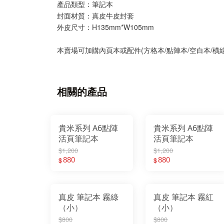
產品類型：筆記本
封面材質：真皮牛皮封套
外皮尺寸：H135mm*W105mm
本賣場可加購內頁本或配件(方格本/點陣本/空白本/橫線
相關的產品
貴米系列 A6點陣
貴米系列 A6點陣
活頁筆記本
活頁筆記本
$1,200
$1,200
880
880
$
$
真皮 筆記本 霧綠
真皮 筆記本 霧紅
（小）
（小）
$800
$800