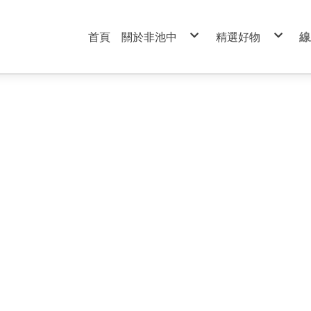
首頁
關於非池中
精選好物
線
服務條款
99元特價商品區
隱私權政策