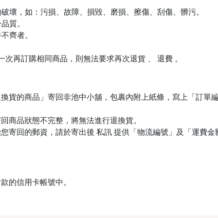
生的破壞，如：污損、故障、損毀、磨損、擦傷、刮傷、髒污。
身品質。
件不齊者。
下一次再訂購相同商品，則無法要求再次退貨 、 退費 。
退換貨的商品」寄回非池中小舖，包裹內附上紙條，寫上「訂單
寄回商品狀態不完整，將無法進行退換貨。
您寄回的郵資，請於寄出後 私訊 提供「物流編號」及「運費
付款的信用卡帳號中。