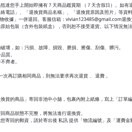
抵達您手上開始即擁有７天商品鑑賞期 （７天含假日）。如有
連絡電話」、「退換貨商品名稱」、「退換貨原因及照片」等資
據」一併退回。客服信箱：vivian123485@gmail.co
的原始包裝（含外包裝紙盒），否則恕不接受退貨。以下情況無
生的破壞，如：污損、故障、損毀、磨損、擦傷、刮傷、髒污。
身品質。
件不齊者。
下一次再訂購相同商品，則無法要求再次退貨 、 退費 。
退換貨的商品」寄回非池中小舖，包裹內附上紙條，寫上「訂單
寄回商品狀態不完整，將無法進行退換貨。
您寄回的郵資，請於寄出後 私訊 提供「物流編號」及「運費