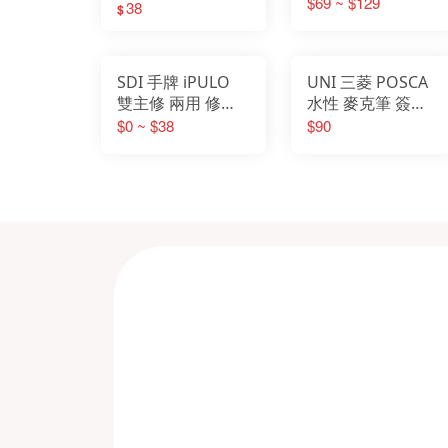
$69 ~ $129
38
$
SDI 手牌 iPULO
UNI 三菱 POSCA
雙主修 兩用 修正
水性 麥克筆 簽字
帶
筆 超細 PC-3M 級
$0 ~ $38
$90
細PC-1M