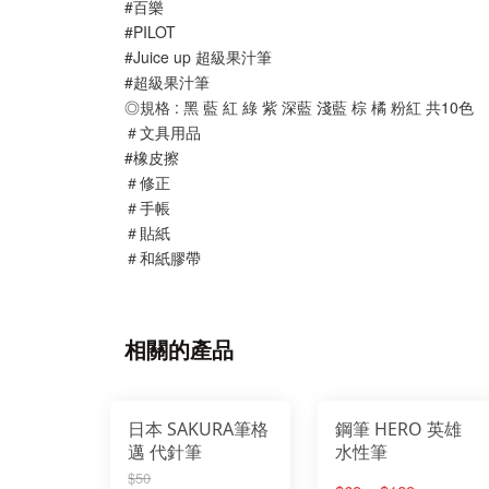
#百樂
#PILOT
#Juice up 超級果汁筆
#超級果汁筆
◎規格 : 黑 藍 紅 綠 紫 深藍 淺藍 棕 橘 粉紅 共10色
＃文具用品
#橡皮擦
＃修正
＃手帳
＃貼紙
＃和紙膠帶
相關的產品
日本 SAKURA筆格
鋼筆 HERO 英雄
邁 代針筆
水性筆
$50