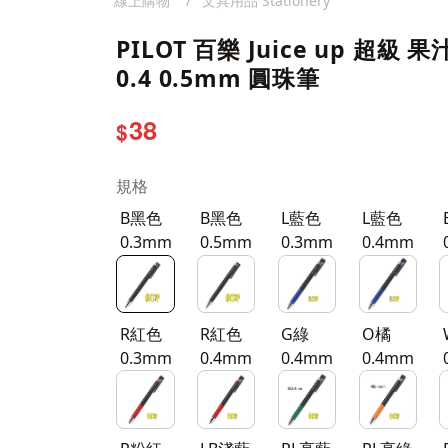
線上購物
文具用品 Stationery
PILOT 百樂 Juice up 超級 果
0.4 0.5mm 圓珠筆
38
$
規格
B黑色
B黑色
L藍色
L藍色
0.3mm
0.5mm
0.3mm
0.4mm
R紅色
R紅色
G綠
O橘
0.3mm
0.4mm
0.4mm
0.4mm