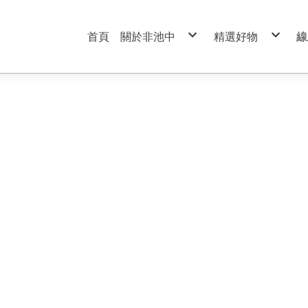
首頁
關於非池中
精選好物
線
服務條款
99元特價商品區
隱私權政策