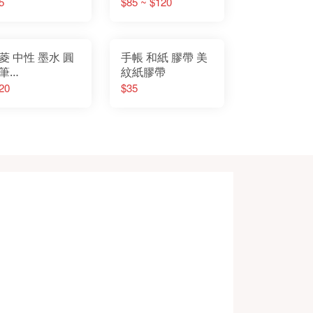
5
$85 ~ $120
菱 中性 墨水 圓
手帳 和紙 膠帶 美
筆
紋紙膠帶
.38mm/0.5mm
20
$35
ll Uniball One