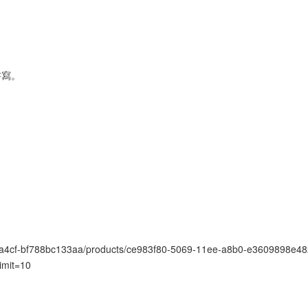
書寫。
a4cf-bf788bc133aa/products/ce983f80-5069-11ee-a8b0-e3609898e48
imit=10