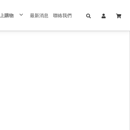
上購物
最新消息
聯絡我們
兒童日用Skater
日本KOKUYO
日本Shachihata
日本 shachahata TAT系列印台
文具用品 Stationery
學校、辦公用品
筆記本/紙製品 notebook
美妝保養 手足美甲
五金修繕/電動工具
保健護理用品/日本ALPHAX
手機週邊配件
真皮/皮革/筆記本
切割器 膠台 膠帶
不銹鋼保溫瓶
印台/印泥 /印章
書寫筆類
肌膚保養
手作配件
手帳 週邊素材
筆記本/手帳
直飲式水壺
修正用品
手足美甲
禮品盒/包裝材料/手作配件
索引標籤/貼紙/便利貼
透明/吸管式水壺
黏貼膠類
女生包包/精品/皮夾/手機包/鑰匙包
法國思妍麗DECLEOR
書套/書衣
筆袋/筆盒
旅行相關用品 行李箱 旅行包 束口包
沙龍保養品
刀類/剪刀/夾子
新上架
內頁