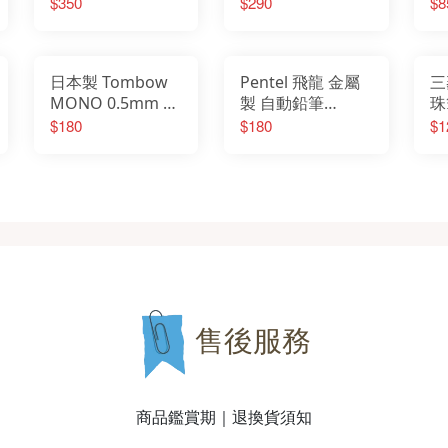
$350
$290
$8
日本製 Tombow
Pentel 飛龍 金屬
三
MONO 0.5mm 高
製 自動鉛筆
珠
性能 繪圖 自動鉛
0.5mm
0
$180
$180
$1
筆 DPA-162A
Ba
售後服務
商品鑑賞期｜退換貨須知