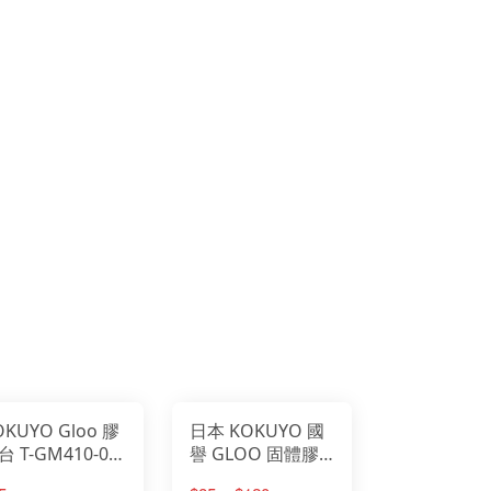
UYO Gloo 膠
日本 KOKUYO 國
台 T-GM410-07
譽 GLOO 固體膠
號
變色膠 直角膠