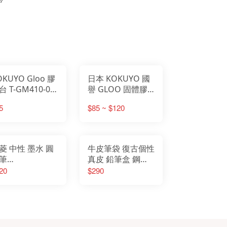
UYO Gloo 膠
日本 KOKUYO 國
台 T-GM410-07
譽 GLOO 固體膠
號
變色膠 直角膠
5
$85 ~ $120
菱 中性 墨水 圓
牛皮筆袋 復古個性
筆
真皮 鉛筆盒 鋼筆
.38mm/0.5mm
袋 創意 萬用筆袋
20
$290
ll Uniball One
真皮牛皮筆盒 文青
復古