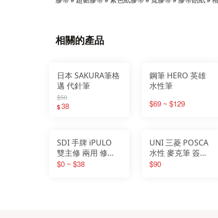
相關的產品
日本 SAKURA筆格
鋼筆 HERO 英雄
邁 代針筆
水性筆
$50
$69 ~ $129
38
$
SDI 手牌 iPULO
UNI 三菱 POSCA
雙主修 兩用 修正
水性 麥克筆 簽字
帶
筆 超細 PC-3M 級
$0 ~ $38
$90
細PC-1M