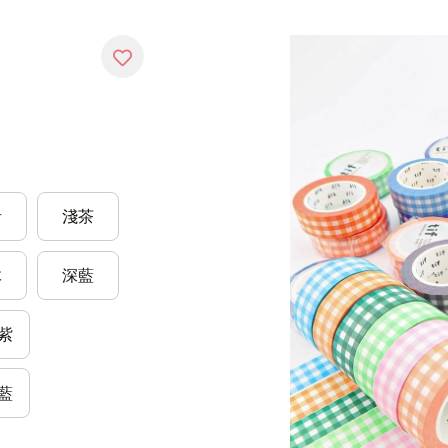
青
淺茶
木
深藍
紫
藍