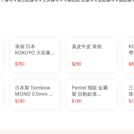
筆袋 日本
真皮牛皮 筆袋
KOK
KOKUYO 大容量
帶
燒餅包
S
$350
$290
$8
日本製 Tombow
Pentel 飛龍 金屬
三
MONO 0.5mm 高
製 自動鉛筆
珠
性能 繪圖 自動鉛
0.5mm
0
$180
$180
$1
筆 DPA-162A
Ba