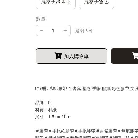
寬格子深咖啡
寬格子鶯色
數量
–
+
還剩 3 件
加入購物車
tif 網狀 和紙膠帶 可書寫 整卷 手帳 貼紙 彩色膠帶 文
品牌：tif
材質：和紙
尺寸：1.5mm*11m
＃膠帶＃手帳紙膠帶＃手帳膠帶＃封箱膠帶＃無痕膠帶
膠帶＃超黏膠帶＃素色紙膠帶＃寬膠帶＃膠帶貼紙＃格