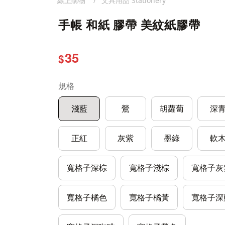
線上購物
文具用品 Stationery
手帳 和紙 膠帶 美紋紙膠帶
35
$
規格
淺藍
鶯
胡蘿蔔
深
正紅
灰紫
墨綠
軟
寬格子深棕
寬格子淺棕
寬格子灰
寬格子橘色
寬格子橘黃
寬格子深