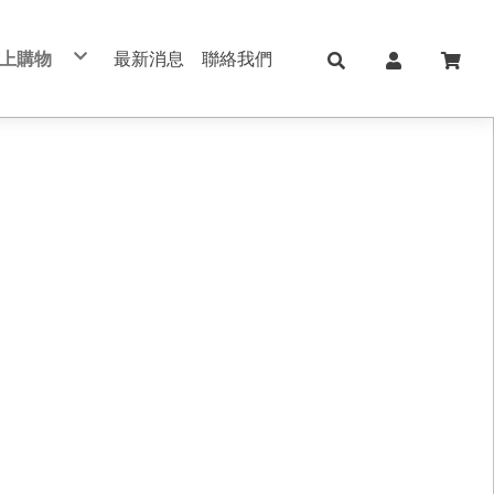
上購物
最新消息
聯絡我們
兒童日用Skater
日本KOKUYO
日本Shachihata
日本 shachahata TAT系列印台
文具用品 Stationery
學校、辦公用品
筆記本/紙製品 notebook
美妝保養 手足美甲
五金修繕/電動工具
保健護理用品/日本ALPHAX
手機週邊配件
真皮/皮革/筆記本
切割器 膠台 膠帶
不銹鋼保溫瓶
印台/印泥 /印章
書寫筆類
肌膚保養
手作配件
手帳 週邊素材
筆記本/手帳
直飲式水壺
修正用品
手足美甲
禮品盒/包裝材料/手作配件
索引標籤/貼紙/便利貼
透明/吸管式水壺
黏貼膠類
女生包包/精品/皮夾/手機包/鑰匙包
法國思妍麗DECLEOR
書套/書衣
筆袋/筆盒
旅行相關用品 行李箱 旅行包 束口包
沙龍保養品
刀類/剪刀/夾子
新上架
內頁