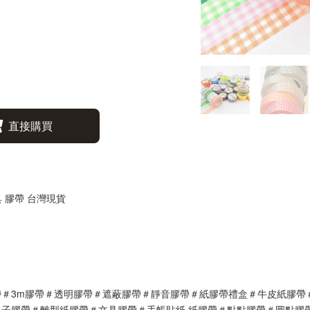
直接購買
具 膠帶 台灣現貨
＃3m膠帶＃透明膠帶＃遮蔽膠帶＃靜音膠帶＃紙膠帶禮盒＃牛皮紙膠帶
子膠帶＃離型紙膠帶＃文具膠帶＃手帳貼紙 紙膠帶＃點點膠帶＃圓點膠