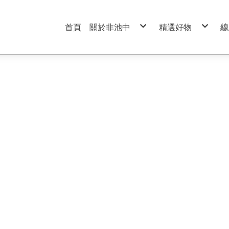
首頁
關於非池中
精選好物
線
服務條款
99元特價商品區
隱私權政策