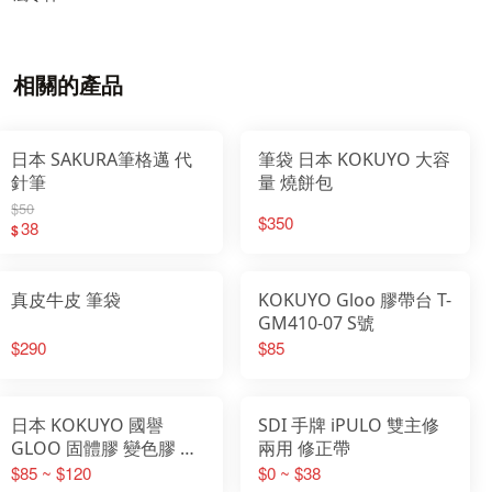
相關的產品
日本 SAKURA筆格邁 代
筆袋 日本 KOKUYO 大容
針筆
量 燒餅包
$50
$350
38
$
真皮牛皮 筆袋
KOKUYO Gloo 膠帶台 T-
GM410-07 S號
$290
$85
日本 KOKUYO 國譽
SDI 手牌 iPULO 雙主修
GLOO 固體膠 變色膠 直
兩用 修正帶
角膠
$85 ~ $120
$0 ~ $38