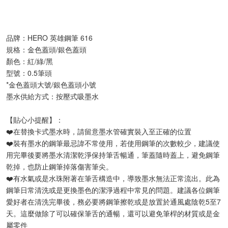
品牌：HERO 英雄鋼筆 616
規格：金色蓋頭/銀色蓋頭
顏色：紅/綠/黑
型號：0.5筆頭
*金色蓋頭大號/銀色蓋頭小號
墨水供給方式：按壓式吸墨水
【貼心小提醒】：
❤️在替換卡式墨水時，請留意墨水管確實裝入至正確的位置
❤️裝有墨水的鋼筆最忌諱不常使用，若使用鋼筆的次數較少，建議使
用完畢後要將墨水清潔乾淨保持筆舌暢通，筆蓋隨時蓋上，避免鋼筆
乾掉，也防止鋼筆掉落傷害筆尖。
❤️有水氣或是水珠附著在筆舌構造中，導致墨水無法正常流出。此為
鋼筆日常清洗或是更換墨色的潔淨過程中常見的問題。建議各位鋼筆
愛好者在清洗完畢後，務必要將鋼筆擦乾或是放置於通風處陰乾5至7
天。這麼做除了可以確保筆舌的通暢，還可以避免筆桿的材質或是金
屬零件