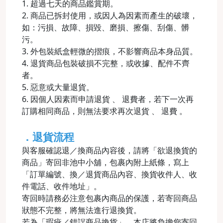
1. 超過七天的商品鑑賞期。
2. 商品已拆封使用，或因人為因素而產生的破壞，
如：污損、故障、損毀、磨損、擦傷、刮傷、髒
污。
3. 外包裝紙盒輕微的摺痕，不影響商品本身品質。
4. 退貨商品包裝破損不完整，或收據、配件不齊
者。
5. 惡意或大量退貨。
6. 因個人因素而申請退貨 、 退費者，若下一次再
訂購相同商品，則無法要求再次退貨 、 退費 。
．退貨流程
與客服確認退／換商品內容後，請將「欲退換貨的
商品」寄回非池中小舖，包裹內附上紙條，寫上
「訂單編號、換／退貨商品內容、換貨收件人、收
件電話、收件地址」。
寄回時請務必注意包裹內商品的保護，若寄回商品
狀態不完整，將無法進行退換貨。
若為「瑕疵／錯誤商品換貨」，本店將負擔您寄回