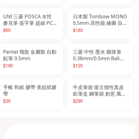
UNI 三菱 POSCA 水性
日本製 Tombow MONO
麥克筆 簽字筆 超細 PC-
0.5mm 高性能 繪圖 自動
3M 級細PC-1M
鉛筆 DPA-162A
$90
$180
Pentel 飛龍 金屬製 自動
三菱 中性 墨水 圓珠筆
鉛筆 0.5mm
0.38mm/0.5mm Ball
Uniball One
$180
$120
手帳 和紙 膠帶 美紋紙膠
牛皮筆袋 復古個性真皮
帶
鉛筆盒 鋼筆袋 創意 萬用
筆袋 真皮牛皮筆盒 文青
$35
$290
復古