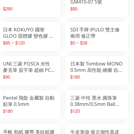
GM410-07 S號
$290
$85
日本 KOKUYO 國譽
SDI 手牌 iPULO 雙主修
GLOO 固體膠 變色膠 直
兩用 修正帶
角膠
$85 ~ $120
$0 ~ $38
UNI 三菱 POSCA 水性
日本製 Tombow MONO
麥克筆 簽字筆 超細 PC-
0.5mm 高性能 繪圖 自動
3M 級細PC-1M
鉛筆 DPA-162A
$90
$180
Pentel 飛龍 金屬製 自動
三菱 中性 墨水 圓珠筆
鉛筆 0.5mm
0.38mm/0.5mm Ball
Uniball One
$180
$120
手帳 和紙 膠帶 美紋紙膠
牛皮筆袋 復古個性真皮