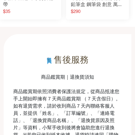
帶
鉛筆盒 鋼筆袋 創意 萬用
筆袋 真皮牛皮筆盒 文青
$35
$290
復古
售後服務
商品鑑賞期｜退換貨須知
商品鑑賞期依照消費者保護法規定，從商品抵達您
手上開始即擁有７天商品鑑賞期 （７天含假日）。
如有退貨需求，請於收到商品７天內聯絡客服人
員，並提供「姓名」、「訂單編號」、「連絡電
話」、「退換貨商品名稱」、「退換貨原因及照
片」等資料，小幫手收到後將會協助您進行退換
貨。※若您已收到紙本收據，退貨時請連同「購物