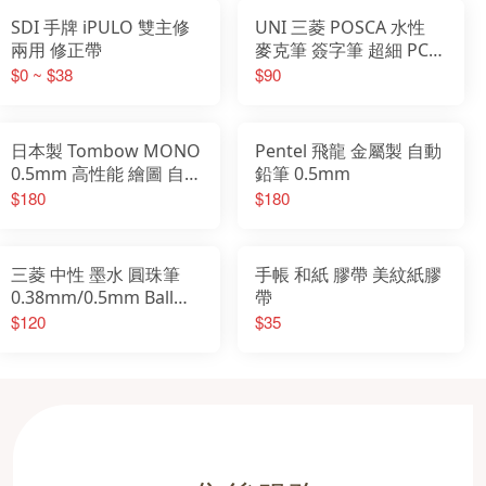
SDI 手牌 iPULO 雙主修
UNI 三菱 POSCA 水性
兩用 修正帶
麥克筆 簽字筆 超細 PC-
3M 級細PC-1M
$0 ~ $38
$90
日本製 Tombow MONO
Pentel 飛龍 金屬製 自動
0.5mm 高性能 繪圖 自動
鉛筆 0.5mm
鉛筆 DPA-162A
$180
$180
三菱 中性 墨水 圓珠筆
手帳 和紙 膠帶 美紋紙膠
0.38mm/0.5mm Ball
帶
Uniball One
$120
$35