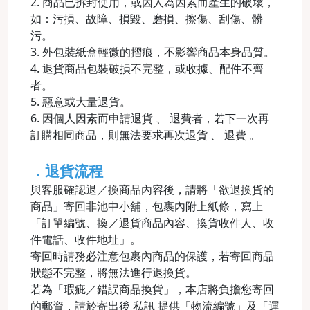
2. 商品已拆封使用，或因人為因素而產生的破壞，
如：污損、故障、損毀、磨損、擦傷、刮傷、髒
污。
3. 外包裝紙盒輕微的摺痕，不影響商品本身品質。
4. 退貨商品包裝破損不完整，或收據、配件不齊
者。
5. 惡意或大量退貨。
6. 因個人因素而申請退貨 、 退費者，若下一次再
訂購相同商品，則無法要求再次退貨 、 退費 。
．退貨流程
與客服確認退／換商品內容後，請將「欲退換貨的
商品」寄回非池中小舖，包裹內附上紙條，寫上
「訂單編號、換／退貨商品內容、換貨收件人、收
件電話、收件地址」。
寄回時請務必注意包裹內商品的保護，若寄回商品
狀態不完整，將無法進行退換貨。
若為「瑕疵／錯誤商品換貨」，本店將負擔您寄回
的郵資，請於寄出後 私訊 提供「物流編號」及「運