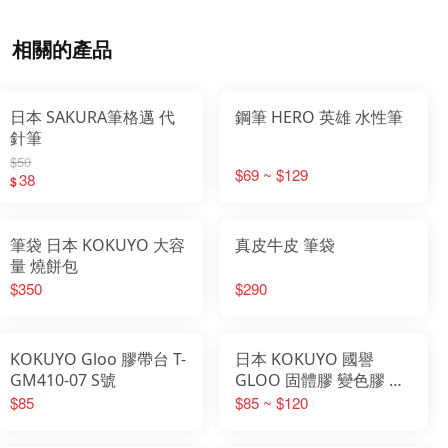
相關的產品
日本 SAKURA筆格邁 代
鋼筆 HERO 英雄 水性筆
針筆
$50
$69 ~ $129
38
$
筆袋 日本 KOKUYO 大容
真皮牛皮 筆袋
量 燒餅包
$350
$290
KOKUYO Gloo 膠帶台 T-
日本 KOKUYO 國譽
GM410-07 S號
GLOO 固體膠 變色膠 直
角膠
$85
$85 ~ $120