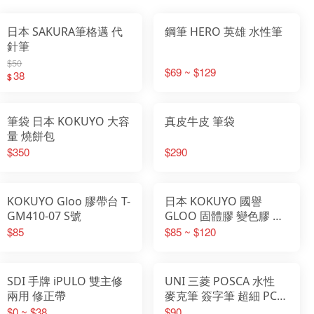
日本 SAKURA筆格邁 代
鋼筆 HERO 英雄 水性筆
針筆
$50
$69 ~ $129
38
$
筆袋 日本 KOKUYO 大容
真皮牛皮 筆袋
量 燒餅包
$350
$290
KOKUYO Gloo 膠帶台 T-
日本 KOKUYO 國譽
GM410-07 S號
GLOO 固體膠 變色膠 直
角膠
$85
$85 ~ $120
SDI 手牌 iPULO 雙主修
UNI 三菱 POSCA 水性
兩用 修正帶
麥克筆 簽字筆 超細 PC-
3M 級細PC-1M
$0 ~ $38
$90