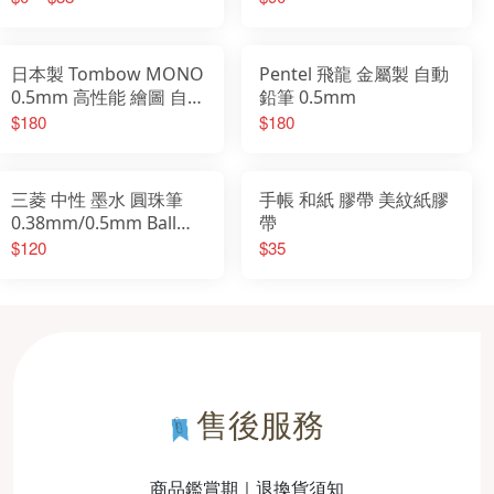
日本製 Tombow MONO
Pentel 飛龍 金屬製 自動
0.5mm 高性能 繪圖 自動
鉛筆 0.5mm
鉛筆 DPA-162A
$180
$180
三菱 中性 墨水 圓珠筆
手帳 和紙 膠帶 美紋紙膠
0.38mm/0.5mm Ball
帶
Uniball One
$120
$35
售後服務
商品鑑賞期｜退換貨須知