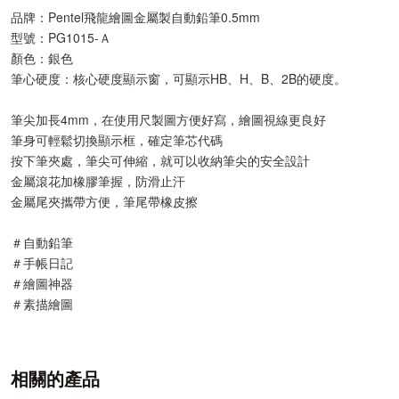
品牌：Pentel飛龍繪圖金屬製自動鉛筆0.5mm
型號：PG1015-Ａ
顏色：銀色
筆心硬度：核心硬度顯示窗，可顯示HB、H、B、2B的硬度。
筆尖加長4mm，在使用尺製圖方便好寫，繪圖視線更良好
筆身可輕鬆切換顯示框，確定筆芯代碼
按下筆夾處，筆尖可伸縮，就可以收納筆尖的安全設計
金屬滾花加橡膠筆握，防滑止汗
金屬尾夾攜帶方便，筆尾帶橡皮擦
＃自動鉛筆
＃手帳日記
＃繪圖神器
＃素描繪圖
相關的產品