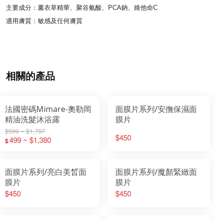
主要成分：薰衣草精華、聚谷氨酸、PCA鈉、維他命C
適用膚質：敏感及任何膚質
相關的產品
法國密碼Mimare-奧勒岡
面膜片系列/安撫保濕面
精油洗髮沐浴露
膜片
$599 ~ $1,797
$450
499 ~ $1,380
$
面膜片系列/亮白美晳面
面膜片系列/魔顏緊緻面
膜片
膜片
$450
$450