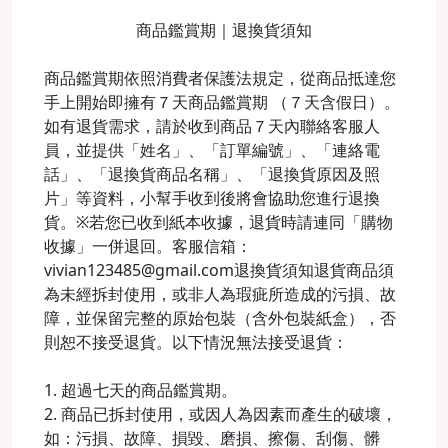
商品鑑賞期｜退換貨須知
商品鑑賞期依照消費者保護法規定，從商品抵達您
手上開始即擁有７天商品鑑賞期 （７天含假日）。
如有退貨需求，請於收到商品７天內聯絡客服人
員，並提供「姓名」、「訂單編號」、「連絡電
話」、「退換貨商品名稱」、「退換貨原因及照
片」等資料，小幫手收到後將會協助您進行退換
貨。※若您已收到紙本收據，退貨時請連同「購物
收據」一併退回。客服信箱：
vivian123485@gmail.com退換貨須知退貨商品須
為未經拆封使用，或非人為瑕疵所造成的污損、故
障，並保留完整的原始包裝（含外包裝紙盒），否
則恕不接受退貨。以下情況無法接受退貨：
1. 超過七天的商品鑑賞期。
2. 商品已拆封使用，或因人為因素而產生的破壞，
如：污損、故障、損毀、磨損、擦傷、刮傷、髒