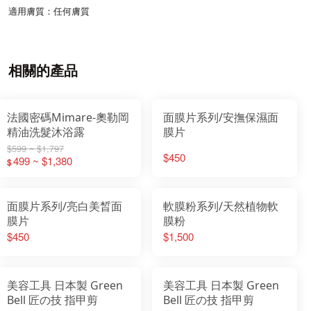
適用膚質：任何膚質
相關的產品
法國密碼Mimare-奧勒岡
面膜片系列/安撫保濕面
精油洗髮沐浴露
膜片
$599 ~ $1,797
$450
499 ~ $1,380
$
面膜片系列/亮白美晳面
軟膜粉系列/天然植物軟
膜片
膜粉
$450
$1,500
美容工具 日本製 Green
美容工具 日本製 Green
Bell 匠の技 指甲剪
Bell 匠の技 指甲剪