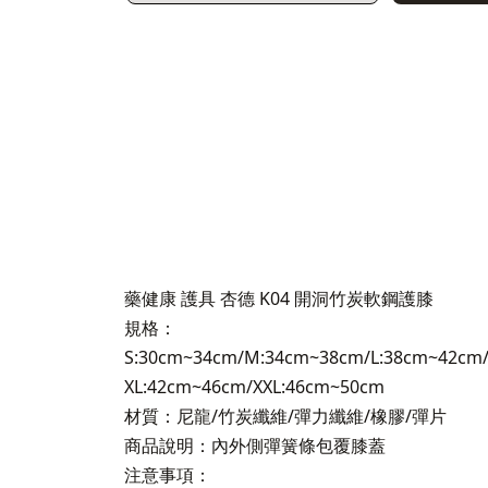
藥健康 護具 杏德 K04 開洞竹炭軟鋼護膝
規格：
S:30cm~34cm/M:34cm~38cm/L:38cm~42cm
XL:42cm~46cm/XXL:46cm~50cm
材質：尼龍/竹炭纖維/彈力纖維/橡膠/彈片
商品說明：內外側彈簧條包覆膝蓋
注意事項：