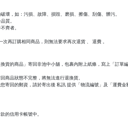
生的破壞，如：污損、故障、損毀、磨損、擦傷、刮傷、髒污。
身品質。
件不齊者。
下一次再訂購相同商品，則無法要求再次退貨 、 退費 。
退換貨的商品」寄回非池中小舖，包裹內附上紙條，寫上「訂單
寄回商品狀態不完整，將無法進行退換貨。
您寄回的郵資，請於寄出後 私訊 提供「物流編號」及「運費
付款的信用卡帳號中。