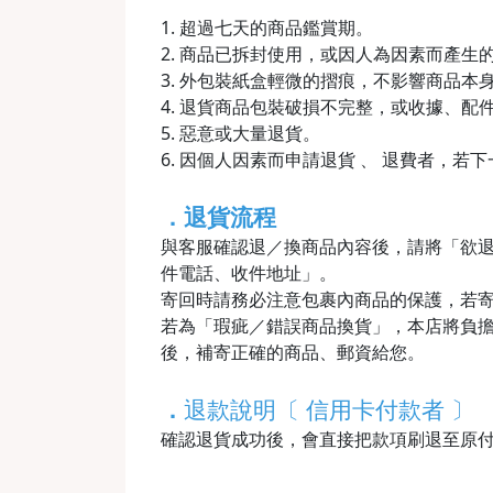
1. 超過七天的商品鑑賞期。
2. 商品已拆封使用，或因人為因素而產
3. 外包裝紙盒輕微的摺痕，不影響商品本
4. 退貨商品包裝破損不完整，或收據、配
5. 惡意或大量退貨。
6. 因個人因素而申請退貨 、 退費者，若
．退貨流程
與客服確認退／換商品內容後，請將「欲
件電話、收件地址」。
寄回時請務必注意包裹內商品的保護，若
若為「瑕疵／錯誤商品換貨」，本店將負擔
後，補寄正確的商品、郵資給您。
．
退款說明〔 信用卡付款者 〕
確認退貨成功後，會直接把款項刷退至原