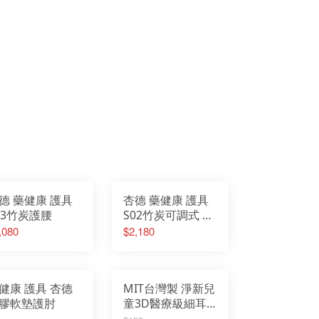
德 藥健康 護具
杏德 藥健康 護具
03竹炭護腰
S02竹炭可調式 護
腰
,080
$2,180
健康 護具 杏德
MIT台灣製 淨新兒
膠軟墊護肘
童3D醫療級細耳/
寬耳口罩