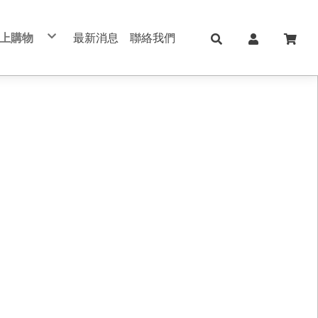
上購物
最新消息
聯絡我們
兒童日用Skater
日本KOKUYO
日本Shachihata
日本 shachahata TAT系列印台
文具用品 Stationery
學校、辦公用品
筆記本/紙製品 notebook
美妝保養 手足美甲
五金修繕/電動工具
保健護理用品/日本ALPHAX
手機週邊配件
真皮/皮革/筆記本
切割器 膠台 膠帶
不銹鋼保溫瓶
印台/印泥 /印章
書寫筆類
肌膚保養
手作配件
手帳 週邊素材
筆記本/手帳
直飲式水壺
修正用品
手足美甲
禮品盒/包裝材料/手作配件
索引標籤/貼紙/便利貼
透明/吸管式水壺
黏貼膠類
女生包包/精品/皮夾/手機包/鑰匙包
法國思妍麗DECLEOR
書套/書衣
筆袋/筆盒
旅行相關用品 行李箱 旅行包 束口包
沙龍保養品
刀類/剪刀/夾子
新上架
內頁