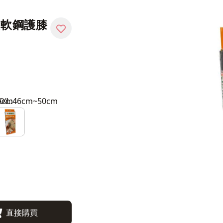
炭軟鋼護膝
6cm
XXL:46cm~50cm
直接購買