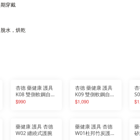
長期穿戴
，脫水，烘乾
杏德 藥健康 護具
杏德 藥健康 護具
杏
K08 雙側軟鋼自黏
K09 雙側軟鋼自黏
S
加強 護膝
長 護膝
$990
$1,090
$1
藥健康 護具 杏德
藥健康 護具 杏德
藥
W02 纏繞式護腕
W01杜邦竹炭護腕
矽
套入式護腕