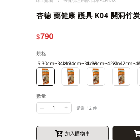
線上購物
保健護理用品/日本ALPHAX
杏德 藥健康 護具 K04 開洞竹
790
$
規格
S:30cm~34cm
M:34cm~38cm
L:38cm~42cm
XL:42cm~4
數量
–
+
還剩 12 件
加入購物車