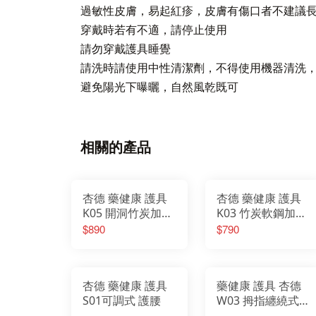
過敏性皮膚，易起紅疹，皮膚有傷口者不建議
穿戴時若有不適，請停止使用
請勿穿戴護具睡覺
請洗時請使用中性清潔劑，不得使用機器清洗
避免陽光下曝曬，自然風乾既可
相關的產品
杏德 藥健康 護具
杏德 藥健康 護具
K05 開洞竹炭加強
K03 竹炭軟鋼加強
護膝
護膝
$890
$790
杏德 藥健康 護具
藥健康 護具 杏德
S01可調式 護腰
W03 拇指纏繞式
護腕