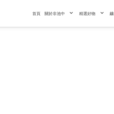
首頁
關於非池中
精選好物
線
服務條款
99元特價商品區
隱私權政策