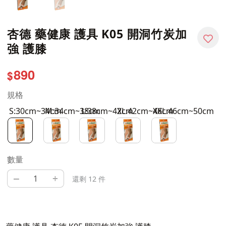
杏德 藥健康 護具 K05 開洞竹炭加
強 護膝
890
$
規格
S:30cm~34cm
M:34cm~38cm
L:38cm~42cm
XL:42cm~46cm
XXL:46cm~50cm
數量
–
+
還剩 12 件