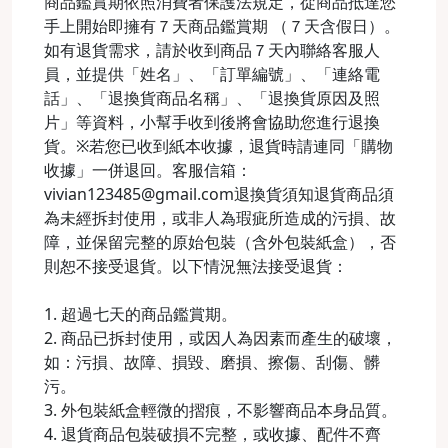
商品鑑賞期依照消費者保護法規定，從商品抵達您
手上開始即擁有７天商品鑑賞期 （７天含假日）。
如有退貨需求，請於收到商品７天內聯絡客服人
員，並提供「姓名」、「訂單編號」、「連絡電
話」、「退換貨商品名稱」、「退換貨原因及照
片」等資料，小幫手收到後將會協助您進行退換
貨。※若您已收到紙本收據，退貨時請連同「購物
收據」一併退回。客服信箱：
vivian123485@gmail.com退換貨須知退貨商品須
為未經拆封使用，或非人為瑕疵所造成的污損、故
障，並保留完整的原始包裝（含外包裝紙盒），否
則恕不接受退貨。以下情況無法接受退貨：
1. 超過七天的商品鑑賞期。
2. 商品已拆封使用，或因人為因素而產生的破壞，
如：污損、故障、損毀、磨損、擦傷、刮傷、髒
污。
3. 外包裝紙盒輕微的摺痕，不影響商品本身品質。
4. 退貨商品包裝破損不完整，或收據、配件不齊