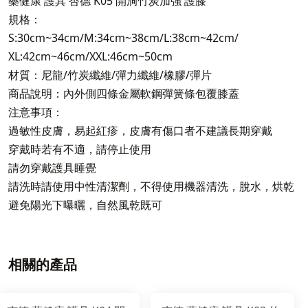
藥健康 護具 杏德 K05 開洞竹炭加強 護膝
規格：
S:30cm~34cm/M:34cm~38cm/L:38cm~42cm/
XL:42cm~46cm/XXL:46cm~50cm
材質：尼龍/竹炭纖維/彈力纖維/橡膠/彈片
商品說明：內外側四條金屬軟鋼彈簧條包覆膝蓋
注意事項：
過敏性皮膚，易起紅疹，皮膚有傷口者不建議長期穿戴
穿戴時若有不適，請停止使用
請勿穿戴護具睡覺
請洗時請使用中性清潔劑，不得使用機器清洗，脫水，烘乾
避免陽光下曝曬，自然風乾既可
相關的產品