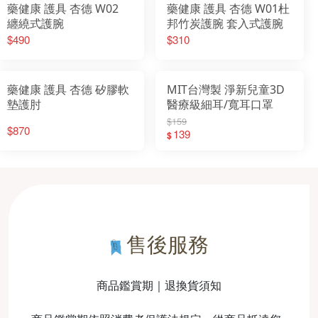
藥健康 護具 杏德 W02
藥健康 護具 杏德 W01杜
纏繞式護腕
邦竹炭護腕 套入式護腕
$490
$310
藥健康 護具 杏德 矽膠軟
MIT台灣製 淨新兒童3D
墊護肘
醫療級細耳/寬耳口罩
$159
$870
139
$
售後服務
商品鑑賞期｜退換貨須知