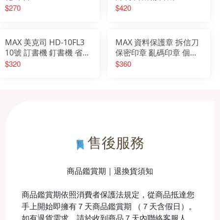
$270
$420
MAX 美克司 HD-10FL3
MAX 資料保護章 拆信刀
10號 訂書機 釘書機 省力
保密印章 亂碼印章 個資
訂書機 平針釘書機
保護 印章 隱私保密章 滾
$320
$360
輪亂碼印章 文具
售後服務
商品鑑賞期｜退換貨須知
商品鑑賞期依照消費者保護法規定，從商品抵達您
手上開始即擁有７天商品鑑賞期 （７天含假日）。
如有退貨需求，請於收到商品７天內聯絡客服人