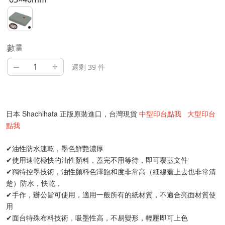
數量
–
+
還剩 39 件
日本 Shachihata 正版原裝進口，台灣現貨
中型印台點我
大型印台
點我
✔︎油性防水速乾，墨色鮮艷濃厚
✔︎使用速乾極快的油性顏料，蓋完不用等待，即可覆蓋文件
✔︎獨特控墨技術，油性顏料色澤飽和度非常高（細線蓋上去也非常清
楚）防水，快乾，
✔︎手作，辦公皆可使用，適用一般所有的紙材質，不適合亮面材質使
用
✔︎面台特殊布料技術，吸墨性高，不易變形，輕壓即可上色