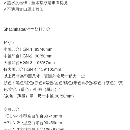
✔︎墨水度極佳，蓋印指紋清晰看得見
✔︎不適用於口罩上蓋印
Shachihatau油性顏料印台
尺寸：
小號印台HGN-1: 63*40mm
中號印台HGN-2: 90*56mm
大號印台HGN-3: 106*67mm
特大號印台HGN-4: 159*105mm
以上尺寸為印面尺寸，實際外盒尺寸稍大一些
顏色：黑色/紅色(赤色)/紫色/藍色/橘色(朱色)/綠色/棕色（茶色）/黃
色/空色（藍色）/牡丹（桃紅）/
{灰色（薄墨）單一尺寸中號 90*56mm}
空白印台
HGUN-1小型空白印台63×40mm
HGUN-2中型空白印台90×56mm
HGUN-3大型空白印台106×67mm