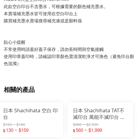
此款空白印台不含墨水，可根據需要的顏色補充墨水。
本賣場補充墨水皆可使用在空白印台上
購買補充墨水賣場搜尋補充液或是顏料係
貼心小提醒
不常使用時請蓋好蓋子保存，請勿長時間與空氣接觸
使用印章蓋印時，請確認印章顏色需清潔乾淨才可換色（避免印台顏
色混濁）
相關的產品
日本 Shachihata 空白 印
日本 Shachihata TAT不
台
滅印台 萬能不滅印台 補
充液 速乾 塑料 金屬多用
$150 ~ $180
$980 ~ $2,500
130 ~ $159
途 STSMA 防水
560 ~ $1,999
$
$