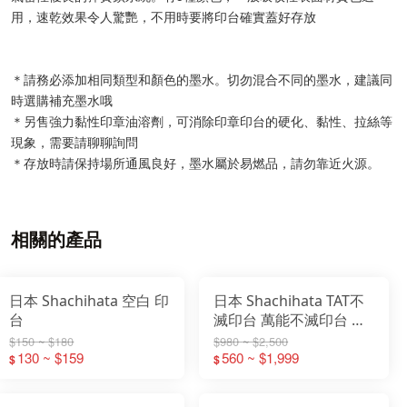
用，速乾效果令人驚艷，不用時要將印台確實蓋好存放
＊請務必添加相同類型和顏色的墨水。切勿混合不同的墨水，建議同
時選購補充墨水哦
＊另售強力黏性印章油溶劑，可消除印章印台的硬化、黏性、拉絲等
現象，需要請聊聊詢問
＊存放時請保持場所通風良好，墨水屬於易燃品，請勿靠近火源。
相關的產品
日本 Shachihata 空白 印
日本 Shachihata TAT不
台
滅印台 萬能不滅印台 補
充液 速乾 塑料 金屬多用
$150 ~ $180
$980 ~ $2,500
130 ~ $159
途 STSMA 防水
560 ~ $1,999
$
$