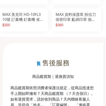
MAX 美克司 HD-10FL3
MAX 資料保護章 拆信刀
10號 訂書機 釘書機 省力
保密印章 亂碼印章 個資
訂書機 平針釘書機
保護 印章 隱私保密章 滾
$320
$360
輪亂碼印章 文具
售後服務
商品鑑賞期｜退換貨須知
商品鑑賞期依照消費者保護法規定，從商品抵達您
手上開始即擁有７天商品鑑賞期 （７天含假日）。
如有退貨需求，請於收到商品７天內聯絡客服人
員，並提供「姓名」、「訂單編號」、「連絡電