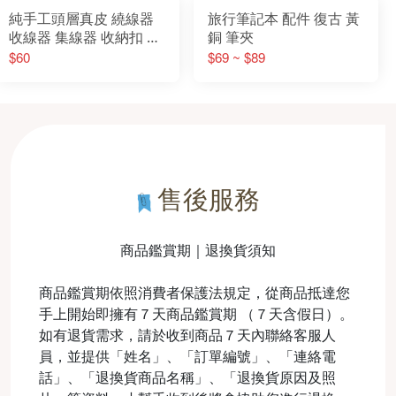
純手工頭層真皮 繞線器
旅行筆記本 配件 復古 黃
收線器 集線器 收納扣 手
銅 筆夾
機 耳機線 手機線 數據線
$60
$69 ~ $89
繞線器
售後服務
商品鑑賞期｜退換貨須知
商品鑑賞期依照消費者保護法規定，從商品抵達您
手上開始即擁有７天商品鑑賞期 （７天含假日）。
如有退貨需求，請於收到商品７天內聯絡客服人
員，並提供「姓名」、「訂單編號」、「連絡電
話」、「退換貨商品名稱」、「退換貨原因及照