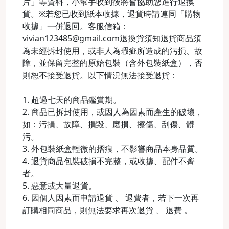
片」等資料，小幫手收到後將會協助您進行退換
貨。※若您已收到紙本收據，退貨時請連同「購物
收據」一併退回。客服信箱：
vivian123485@gmail.com退換貨須知退貨商品須
為未經拆封使用，或非人為瑕疵所造成的污損、故
障，並保留完整的原始包裝（含外包裝紙盒），否
則恕不接受退貨。以下情況無法接受退貨：
1. 超過七天的商品鑑賞期。
2. 商品已拆封使用，或因人為因素而產生的破壞，
如：污損、故障、損毀、磨損、擦傷、刮傷、髒
污。
3. 外包裝紙盒輕微的摺痕，不影響商品本身品質。
4. 退貨商品包裝破損不完整，或收據、配件不齊
者。
5. 惡意或大量退貨。
6. 因個人因素而申請退貨 、 退費者，若下一次再
訂購相同商品，則無法要求再次退貨 、 退費 。