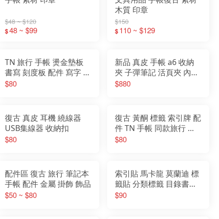
木質 印章
$48 ~ $120
$150
48 ~ $99
110 ~ $129
$
$
TN 旅行 手帳 燙金墊板
新品 真皮 手帳 a6 收納
書寫 刻度板 配件 寫字 繪
夾 子彈筆記 活頁夾 內頁
圖 塑料墊板
可換替芯
$80
$880
復古 真皮 耳機 繞線器
復古 黃酮 標籤 索引牌 配
USB集線器 收納扣
件 TN 手帳 同款旅行 筆
記本
$80
$80
配件區 復古 旅行 筆記本
索引貼 馬卡龍 莫蘭迪 標
手帳 配件 金屬 掛飾 飾品
籤貼 分類標籤 目錄書籤
貼 索引標籤 彩色螢光貼
$50 ~ $80
$90
條狀標記 目錄分頁 便條
紙