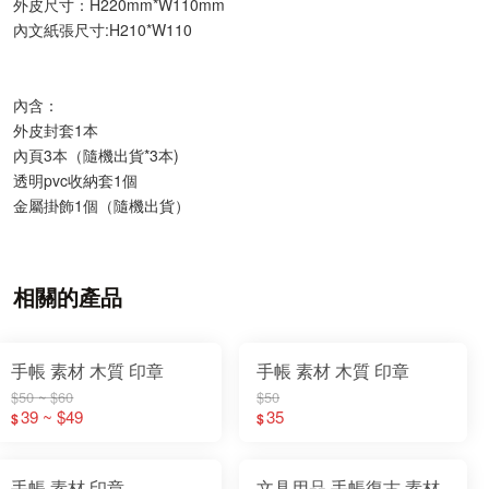
外皮尺寸：H220mm*W110mm
內文紙張尺寸:H210*W110
內含：
外皮封套1本
內頁3本（隨機出貨*3本)
透明pvc收納套1個
金屬掛飾1個（隨機出貨）
相關的產品
手帳 素材 木質 印章
手帳 素材 木質 印章
$50 ~ $60
$50
39 ~ $49
35
$
$
手帳 素材 印章
文具用品 手帳復古 素材