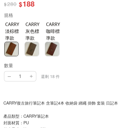
188
280
$
$
規格
CARRY
CARRY
CARRY
淡棕標
灰色標
咖啡標
準款
準款
準款
數量
–
+
還剩 18 件
CARRY復古旅行筆記本 含筆記4本 收納袋 綁繩 掛飾 套裝 日記本
產品類型：CARRY筆記本
封面材質：PU