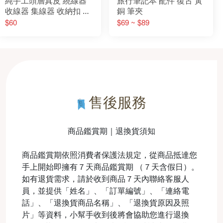
純手工頭層真皮 繞線器
旅行筆記本 配件 復古 黃
收線器 集線器 收納扣 手
銅 筆夾
機 耳機線 手機線 數據線
$60
$69 ~ $89
繞線器
售後服務
商品鑑賞期｜退換貨須知
商品鑑賞期依照消費者保護法規定，從商品抵達您
手上開始即擁有７天商品鑑賞期 （７天含假日）。
如有退貨需求，請於收到商品７天內聯絡客服人
員，並提供「姓名」、「訂單編號」、「連絡電
話」、「退換貨商品名稱」、「退換貨原因及照
片」等資料，小幫手收到後將會協助您進行退換