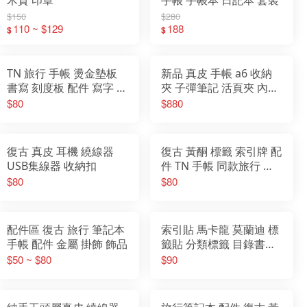
$150
$280
110 ~ $129
188
$
$
TN 旅行 手帳 燙金墊板
新品 真皮 手帳 a6 收納
書寫 刻度板 配件 寫字 繪
夾 子彈筆記 活頁夾 內頁
圖 塑料墊板
可換替芯
$80
$880
復古 真皮 耳機 繞線器
復古 黃酮 標籤 索引牌 配
USB集線器 收納扣
件 TN 手帳 同款旅行 筆
記本
$80
$80
配件區 復古 旅行 筆記本
索引貼 馬卡龍 莫蘭迪 標
手帳 配件 金屬 掛飾 飾品
籤貼 分類標籤 目錄書籤
貼 索引標籤 彩色螢光貼
$50 ~ $80
$90
條狀標記 目錄分頁 便條
紙