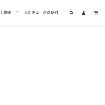
上購物
最新消息
聯絡我們
兒童日用Skater
日本KOKUYO
日本Shachihata
日本 shachahata TAT系列印台
文具用品 Stationery
學校、辦公用品
筆記本/紙製品 notebook
美妝保養 手足美甲
五金修繕/電動工具
保健護理用品/日本ALPHAX
手機週邊配件
真皮/皮革/筆記本
切割器 膠台 膠帶
不銹鋼保溫瓶
印台/印泥 /印章
書寫筆類
肌膚保養
手作配件
手帳 週邊素材
筆記本/手帳
直飲式水壺
修正用品
手足美甲
禮品盒/包裝材料/手作配件
索引標籤/貼紙/便利貼
透明/吸管式水壺
黏貼膠類
女生包包/精品/皮夾/手機包/鑰匙包
法國思妍麗DECLEOR
書套/書衣
筆袋/筆盒
旅行相關用品 行李箱 旅行包 束口包
沙龍保養品
刀類/剪刀/夾子
新上架
內頁