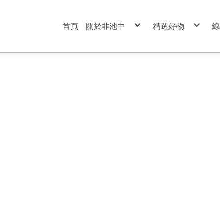
首頁
關於非池中
精選好物
線
服務條款
99元特價商品區
隱私權政策