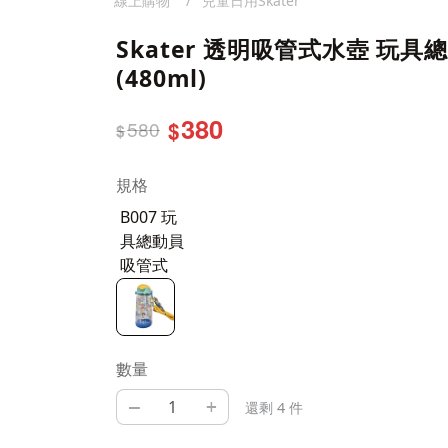
線上購物
兒童日用Skater
Skater 透明吸管式水壺 玩具
(480ml)
380
580
$
$
規格
B007 玩
具總動員
吸管式
數量
–
+
還剩 4 件