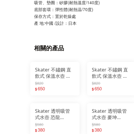
吸管、墊圈：矽膠(耐熱溫度/140度)
底部套環：彈性體(耐熱温/70度)
保存方式：置於乾燥處
產 地:中國 /設計：日本
相關的產品
Skater 不鏽鋼 直
Skater 不鏽鋼 直
飲式 保溫水壺 汪
飲式 保溫水壺 迪
汪隊 470ml
士尼公主 470ml
$820
$820
650
650
$
$
Skater 透明吸管
Skater 透明吸管
式水壺 恐龍
式水壺 麥坤
(480ml)
(480ml)
$580
$580
380
380
$
$