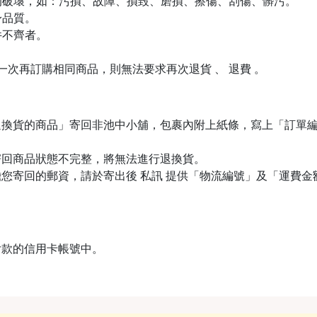
生的破壞，如：污損、故障、損毀、磨損、擦傷、刮傷、髒污。
身品質。
件不齊者。
下一次再訂購相同商品，則無法要求再次退貨 、 退費 。
退換貨的商品」寄回非池中小舖，包裹內附上紙條，寫上「訂單
寄回商品狀態不完整，將無法進行退換貨。
您寄回的郵資，請於寄出後 私訊 提供「物流編號」及「運費
付款的信用卡帳號中。