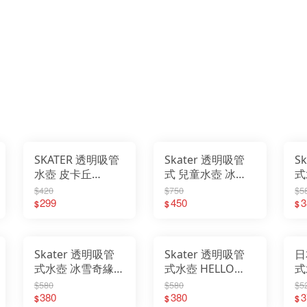
SKATER 透明吸管
Skater 透明吸管
S
水壺 皮卡丘
式 兒童水壺 冰雪
式
350ml
奇緣
(4
$420
$750
$5
299
450
3
$
$
$
Skater 透明吸管
Skater 透明吸管
日
式水壺 冰雪奇緣
式水壺 HELLO
式
(480ml)
KITTY (480ml)
(4
$580
$580
$5
380
380
3
$
$
$