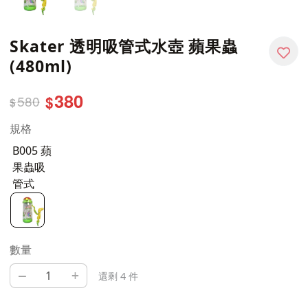
Skater 透明吸管式水壺 蘋果蟲
(480ml)
380
580
$
$
規格
B005 蘋
果蟲吸
管式
數量
–
+
還剩 4 件