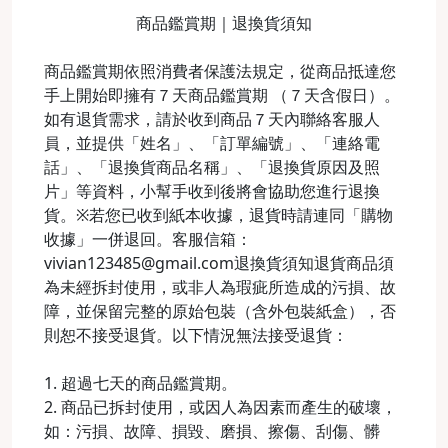
商品鑑賞期｜退換貨須知
商品鑑賞期依照消費者保護法規定，從商品抵達您
手上開始即擁有７天商品鑑賞期 （７天含假日）。
如有退貨需求，請於收到商品７天內聯絡客服人
員，並提供「姓名」、「訂單編號」、「連絡電
話」、「退換貨商品名稱」、「退換貨原因及照
片」等資料，小幫手收到後將會協助您進行退換
貨。※若您已收到紙本收據，退貨時請連同「購物
收據」一併退回。客服信箱：
vivian123485@gmail.com退換貨須知退貨商品須
為未經拆封使用，或非人為瑕疵所造成的污損、故
障，並保留完整的原始包裝（含外包裝紙盒），否
則恕不接受退貨。以下情況無法接受退貨：
1. 超過七天的商品鑑賞期。
2. 商品已拆封使用，或因人為因素而產生的破壞，
如：污損、故障、損毀、磨損、擦傷、刮傷、髒