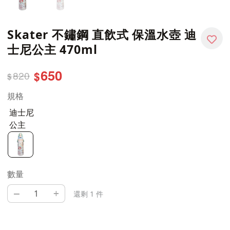
Skater 不鏽鋼 直飲式 保溫水壺 迪
士尼公主 470ml
650
820
$
$
規格
迪士尼
公主
數量
–
+
還剩 1 件