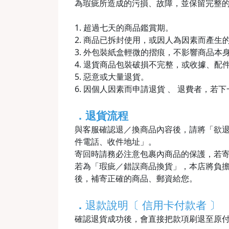
為瑕疵所造成的污損、故障，並保留完整
1. 超過七天的商品鑑賞期。
2. 商品已拆封使用，或因人為因素而產
3. 外包裝紙盒輕微的摺痕，不影響商品本
4. 退貨商品包裝破損不完整，或收據、配
5. 惡意或大量退貨。
6. 因個人因素而申請退貨 、 退費者，若
．退貨流程
與客服確認退／換商品內容後，請將「欲
件電話、收件地址」。
寄回時請務必注意包裹內商品的保護，若
若為「瑕疵／錯誤商品換貨」，本店將負擔
後，補寄正確的商品、郵資給您。
．
退款說明〔 信用卡付款者 〕
確認退貨成功後，會直接把款項刷退至原