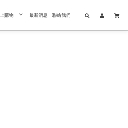
上購物
最新消息
聯絡我們
兒童日用Skater
日本KOKUYO
日本Shachihata
日本 shachahata TAT系列印台
文具用品 Stationery
學校、辦公用品
筆記本/紙製品 notebook
美妝保養 手足美甲
五金修繕/電動工具
保健護理用品/日本ALPHAX
手機週邊配件
真皮/皮革/筆記本
切割器 膠台 膠帶
不銹鋼保溫瓶
印台/印泥 /印章
書寫筆類
肌膚保養
手作配件
手帳 週邊素材
筆記本/手帳
直飲式水壺
修正用品
手足美甲
禮品盒/包裝材料/手作配件
索引標籤/貼紙/便利貼
透明/吸管式水壺
黏貼膠類
女生包包/精品/皮夾/手機包/鑰匙包
法國思妍麗DECLEOR
書套/書衣
筆袋/筆盒
旅行相關用品 行李箱 旅行包 束口包
沙龍保養品
刀類/剪刀/夾子
新上架
內頁