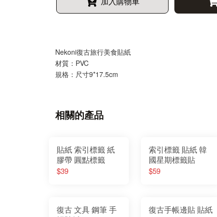
加入購物車
Nekoni復古旅行美食貼紙
材質：PVC
規格：尺寸9*17.5cm
相關的產品
貼紙 索引標籤 紙
索引標籤 貼紙 韓
膠帶 圓點標籤
國星期標籤貼
$39
$59
復古 文具 鋼筆 手
復古手帳邊貼 貼紙