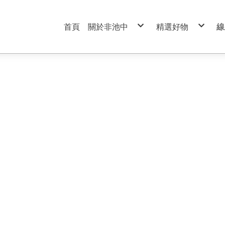
首頁
關於非池中
精選好物
線
服務條款
99元特價商品區
隱私權政策