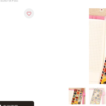
/貼紙/便利貼