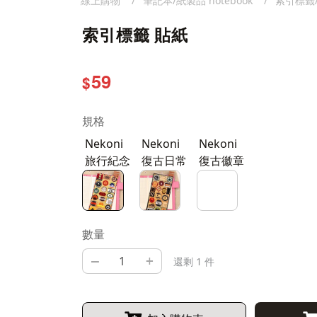
線上購物
筆記本/紙製品 notebook
索引標籤
索引標籤 貼紙
59
$
規格
Nekoni
Nekoni
Nekoni
旅行紀念
復古日常
復古徽章
數量
–
+
還剩 1 件