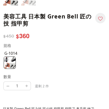
美容工具 日本製 Green Bell 匠の
技 指甲剪
360
450
$
$
規格
G-1014
數量
–
+
還剩 2 件
日本製 Green Bell 匠之技 匠の技 指甲剪 指甲刀 鼻毛剪 銼刀