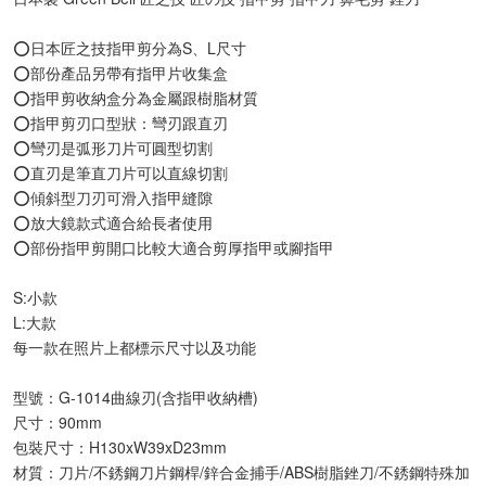
⭕️日本匠之技指甲剪分為S、L尺寸
⭕️部份產品另帶有指甲片收集盒
⭕️指甲剪收納盒分為金屬跟樹脂材質
⭕️指甲剪刃口型狀：彎刃跟直刃
⭕️彎刃是弧形刀片可圓型切割
⭕️直刃是筆直刀片可以直線切割
⭕️傾斜型刀刃可滑入指甲縫隙
⭕️放大鏡款式適合給長者使用
⭕️部份指甲剪開口比較大適合剪厚指甲或腳指甲
S:小款
L:大款
每一款在照片上都標示尺寸以及功能
型號：G-1014曲線刃(含指甲收納槽)
尺寸：90mm
包裝尺寸：H130xW39xD23mm
材質：刀片/不銹鋼刀片鋼桿/鋅合金捕手/ABS樹脂銼刀/不銹鋼特殊加