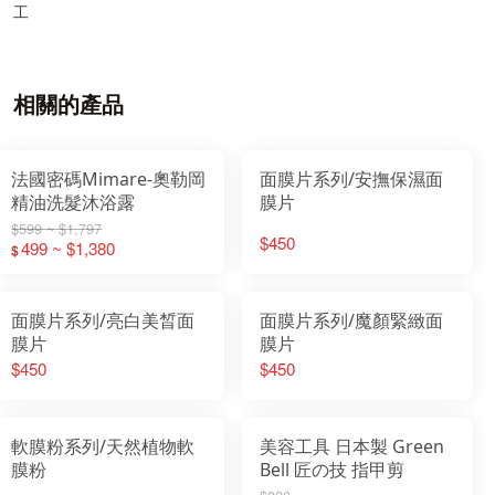
工
相關的產品
法國密碼Mimare-奧勒岡
面膜片系列/安撫保濕面
精油洗髮沐浴露
膜片
$599 ~ $1,797
$450
499 ~ $1,380
$
面膜片系列/亮白美晳面
面膜片系列/魔顏緊緻面
膜片
膜片
$450
$450
軟膜粉系列/天然植物軟
美容工具 日本製 Green
膜粉
Bell 匠の技 指甲剪