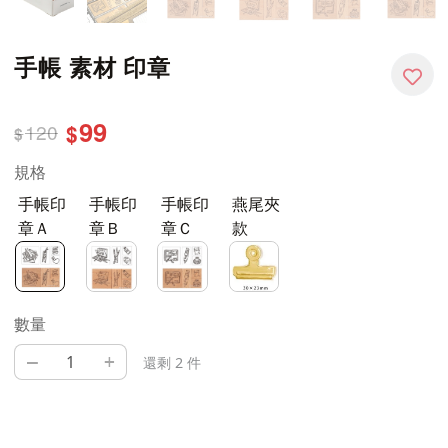
手帳 素材 印章
99
120
$
$
規格
手帳印
手帳印
手帳印
燕尾夾
章Ａ
章Ｂ
章Ｃ
款
數量
–
+
還剩 2 件