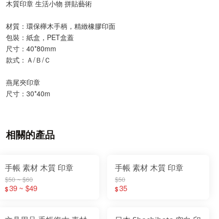
木質印章 生活小物 拼貼藝術
材質：環保櫸木手柄，精緻橡膠印面
包裝：紙盒，PET盒蓋
尺寸：40*80mm
款式：Ａ/Ｂ/Ｃ
燕尾夾印章
尺寸：30*40m
相關的產品
手帳 素材 木質 印章
手帳 素材 木質 印章
$50 ~ $60
$50
39 ~ $49
35
$
$