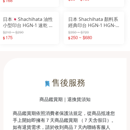
切台 封箱切台
168
$
日本🇯🇵Shachihata 油性
日本 Shachihata 顏料系
小型印台 HGN-1 速乾 印
經典印台 HGN-1 HGN-2
台
HGN-3 補充液 薄墨 速乾
$210 ~ $290
$350 ~ $720
175
250 ~ $680
$
$
售後服務
商品鑑賞期｜退換貨須知
商品鑑賞期依照消費者保護法規定，從商品抵達您
手上開始即擁有７天商品鑑賞期 （７天含假日）。
如有退貨需求，請於收到商品７天內聯絡客服人