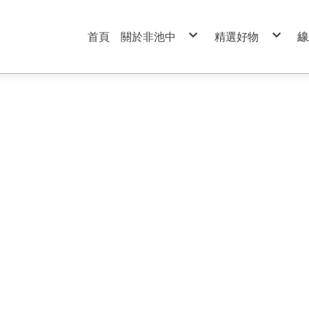
首頁
關於非池中
精選好物
線
服務條款
99元特價商品區
隱私權政策