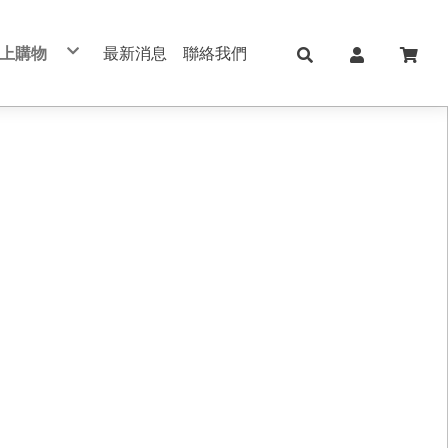
上購物
最新消息
聯絡我們
兒童日用Skater
日本KOKUYO
日本Shachihata
日本 shachahata TAT系列印台
文具用品 Stationery
學校、辦公用品
筆記本/紙製品 notebook
美妝保養 手足美甲
五金修繕/電動工具
保健護理用品/日本ALPHAX
手機週邊配件
真皮/皮革/筆記本
切割器 膠台 膠帶
不銹鋼保溫瓶
印台/印泥 /印章
書寫筆類
肌膚保養
手作配件
手帳 週邊素材
筆記本/手帳
直飲式水壺
修正用品
手足美甲
禮品盒/包裝材料/手作配件
索引標籤/貼紙/便利貼
透明/吸管式水壺
黏貼膠類
女生包包/精品/皮夾/手機包/鑰匙包
法國思妍麗DECLEOR
書套/書衣
筆袋/筆盒
旅行相關用品 行李箱 旅行包 束口包
沙龍保養品
刀類/剪刀/夾子
新上架
內頁