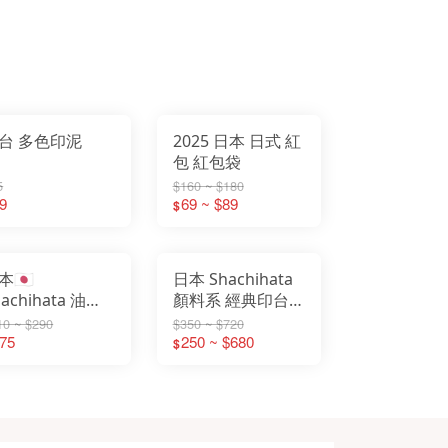
台 多色印泥
2025 日本 日式 紅
包 紅包袋
5
$160 ~ $180
9
69 ~ $89
$
🇯🇵
日本 Shachihata
hachihata 油性
顏料系 經典印台
型印台 HGN-1
HGN-1 HGN-2
10 ~ $290
$350 ~ $720
75
速乾 印台
HGN-3 補充液 薄
250 ~ $680
$
墨 速乾