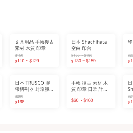
文具用品 手帳復古
日本 Shachihata
印
素材 木質 印章
空白 印台
$150
$150 ~ $180
$2
110 ~ $129
130 ~ $159
1
$
$
$
日本 TRUSCO 膠
手帳 復古 素材 木
日本
帶切割器 封箱膠帶
質 印章 日常 計畫
S
膠台 膠帶台 膠帶
日程 時間 週記 印
小
$280
$2
$60 ~ $160
切割器 封箱器 膠
168
章 日期 印章
1
$
$
帶切台 封箱切台