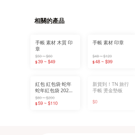
相關的產品
手帳 素材 木質 印
手帳 素材 印章
章
$50 ~ $60
$48 ~ $120
39 ~ $49
48 ~ $99
$
$
紅包 紅包袋 蛇年
新貨到！TN 旅行
蛇年紅包袋 2025
手帳 燙金墊板
三麗鷗 紅包袋燙金
$80 ~ $200
$0
紅包袋 新年 壓歲
59 ~ $110
$
錢 過年紅包 hello
kitty