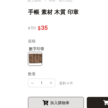
線上購物
學校、辦公用品
手帳 素材 木質 印章
35
50
$
$
規格
數字印章
數量
–
+
還剩 4 件
加入購物車