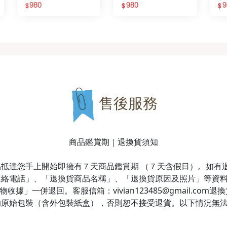
980
980
9
$
$
$
售後服務
商品鑑賞期｜退換貨須知
抵達您手上開始即擁有７天商品鑑賞期 （７天含假日）。如有
連絡電話」、「退換貨商品名稱」、「退換貨原因及照片」等資
據」一併退回。客服信箱：vivian123485@gmail.co
的原始包裝（含外包裝紙盒），否則恕不接受退貨。以下情況無