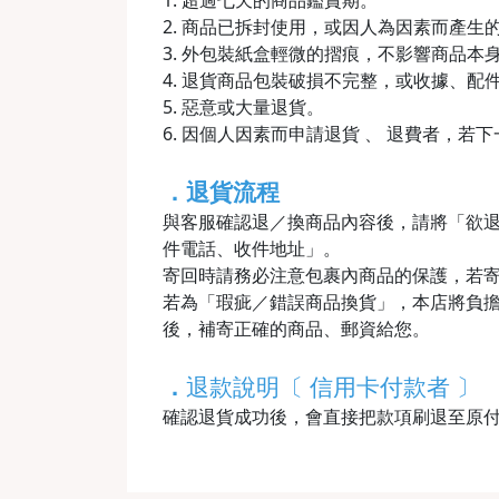
1. 超過七天的商品鑑賞期。
2. 商品已拆封使用，或因人為因素而產
3. 外包裝紙盒輕微的摺痕，不影響商品本
4. 退貨商品包裝破損不完整，或收據、配
5. 惡意或大量退貨。
6. 因個人因素而申請退貨 、 退費者，若
．退貨流程
與客服確認退／換商品內容後，請將「欲
件電話、收件地址」。
寄回時請務必注意包裹內商品的保護，若
若為「瑕疵／錯誤商品換貨」，本店將負擔
後，補寄正確的商品、郵資給您。
．
退款說明〔 信用卡付款者 〕
確認退貨成功後，會直接把款項刷退至原