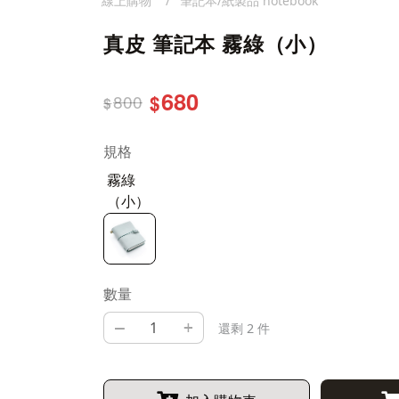
線上購物
筆記本/紙製品 notebook
真皮 筆記本 霧綠（小）
680
800
$
$
規格
霧綠
（小）
數量
–
+
還剩 2 件