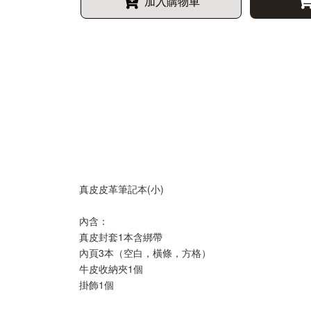
加入購物車
真皮皮革筆記本(小)
內含：
真皮封套1本含綁帶
內頁3本（空白，橫條，方格）
牛皮收納夾1個
掛飾1個