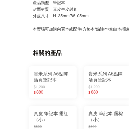
產品類型：筆記本
封面材質：真皮牛皮封套
外皮尺寸：H135mm*W105mm
本賣場可加購內頁本或配件(方格本/點陣本/空白本/橫線
相關的產品
貴米系列 A6點陣
貴米系列 A6點陣
活頁筆記本
活頁筆記本
$1,200
$1,200
880
880
$
$
真皮 筆記本 霧紅
真皮 筆記本 霧棕
（小）
（小）
$800
$800