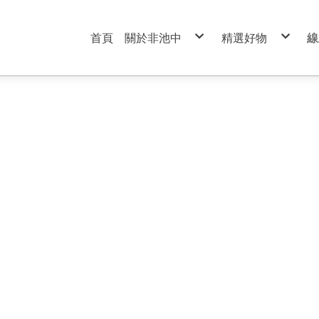
首頁
關於非池中
精選好物
線
服務條款
99元特價商品區
隱私權政策