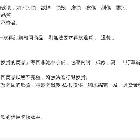
生的破壞，如：污損、故障、損毀、磨損、擦傷、刮傷、髒污。
身品質。
件不齊者。
下一次再訂購相同商品，則無法要求再次退貨 、 退費 。
退換貨的商品」寄回非池中小舖，包裹內附上紙條，寫上「訂單
寄回商品狀態不完整，將無法進行退換貨。
您寄回的郵資，請於寄出後 私訊 提供「物流編號」及「運費
付款的信用卡帳號中。