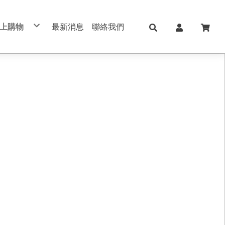
上購物
最新消息
聯絡我們
兒童日用Skater
日本KOKUYO
日本Shachihata
日本 shachahata TAT系列印台
文具用品 Stationery
學校、辦公用品
筆記本/紙製品 notebook
美妝保養 手足美甲
五金修繕/電動工具
保健護理用品/日本ALPHAX
手機週邊配件
真皮/皮革/筆記本
切割器 膠台 膠帶
不銹鋼保溫瓶
印台/印泥 /印章
書寫筆類
肌膚保養
手作配件
手帳 週邊素材
筆記本/手帳
直飲式水壺
修正用品
手足美甲
禮品盒/包裝材料/手作配件
索引標籤/貼紙/便利貼
透明/吸管式水壺
黏貼膠類
女生包包/精品/皮夾/手機包/鑰匙包
法國思妍麗DECLEOR
書套/書衣
筆袋/筆盒
旅行相關用品 行李箱 旅行包 束口包
沙龍保養品
刀類/剪刀/夾子
新上架
內頁