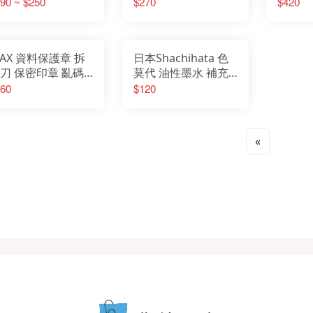
GUN2 HGUN3 DIY
90 ~ $250
$270
$420
色印台 速乾
AX 資料保護章 拆
日本Shachihata 色
刀 保密印章 亂碼
莫代 油性墨水 補充
章 個資保護 印章
墨水 8ml 20ml
60
$120
私保密章 滾輪亂碼
Iromoyo 速乾
章 文具
«