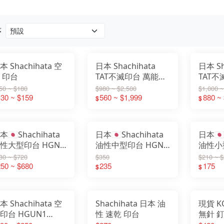
序
本 Shachihata 空
日本 Shachihata
日本 Sh
 印台
TAT不滅印台 萬能不
TAT
滅印台 補充液 速乾
滅印台
50 ~ $180
$980 ~ $2,500
$1,000 ~
30 ~ $159
塑料 金屬多用途
560 ~ $1,999
屬多用途
880 ~
$
$
STSMA 防水
HCN
本🇯🇵Shachihata
日本🇯🇵Shachihata
日本🇯
性大型印台 HGN-
油性中型印台 HGN-
油性小
 HGN-4 速乾 印台
2 速乾 印台
80 ~ $720
$350
$210 ~ 
50 ~ $680
235
175
$
$
本 Shachihata 空
Shachihata 日本 油
現貨 K
印台 HGUN1
性 速乾 印台
無針 