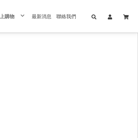
上購物
最新消息
聯絡我們
兒童日用Skater
日本KOKUYO
日本Shachihata
日本 shachahata TAT系列印台
文具用品 Stationery
學校、辦公用品
筆記本/紙製品 notebook
美妝保養 手足美甲
五金修繕/電動工具
保健護理用品/日本ALPHAX
手機週邊配件
真皮/皮革/筆記本
切割器 膠台 膠帶
不銹鋼保溫瓶
印台/印泥 /印章
書寫筆類
肌膚保養
手作配件
手帳 週邊素材
筆記本/手帳
直飲式水壺
修正用品
手足美甲
禮品盒/包裝材料/手作配件
索引標籤/貼紙/便利貼
透明/吸管式水壺
黏貼膠類
女生包包/精品/皮夾/手機包/鑰匙包
法國思妍麗DECLEOR
書套/書衣
筆袋/筆盒
旅行相關用品 行李箱 旅行包 束口包
沙龍保養品
刀類/剪刀/夾子
新上架
內頁