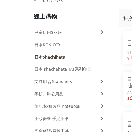
線上購物
排
兒童日用Skater
日
日本KOKUYO
白
$1
日本Shachihata
1
$
日本 shachahata TAT系列印台
日
文具用品 Stationery
油
3
$2
學校、辦公用品
2
$
筆記本/紙製品 notebook
美妝保養 手足美甲
日
白
五金修繕/電動工具