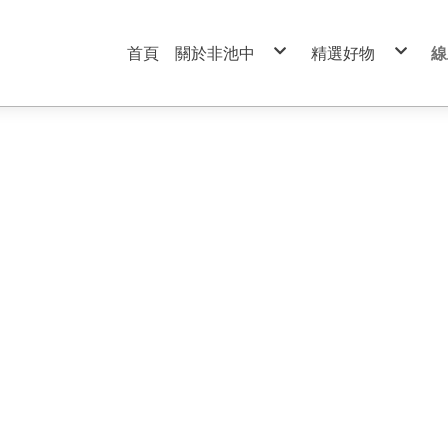
首頁
關於非池中
精選好物
線
服務條款
99元特價商品區
隱私權政策