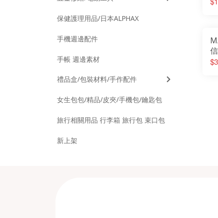
H
$1
彩
保健護理用品/日本ALPHAX
手機週邊配件
M
信
手帳 週邊素材
印
$3
隱
禮品盒/包裝材料/手作配件
印
女生包包/精品/皮夾/手機包/鑰匙包
旅行相關用品 行李箱 旅行包 束口包
新上架