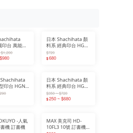
achihata
日本 Shachihata 顏
不滅印台 萬能不
料系 經典印台 HGN-
 速乾 塑料 金
1 HGN-2 HGN-3 補
 $1,200
$720
 ATMN 防水
 $980
充液 薄墨 速乾
680
$
Shachihata
日本 Shachihata 顏
型印台 HGN-
料系 經典印台 HGN-
1 速乾 印台
1 HGN-2 HGN-3 補
$290
$350 ~ $720
充液 薄墨 速乾
250 ~ $680
$
OKUYO -人氣
MAX 美克司 HD-
釘書機 訂書機
10FL3 10號 訂書機