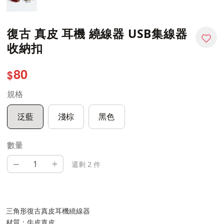
復古 真皮 耳機 繞線器 USB集線器
收納扣
80
$
規格
泛藍
淺棕
黑色
數量
–
+
還剩 2 件
三角形復古真皮耳機繞線器
材質：牛皮真皮