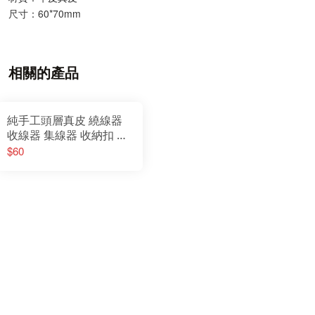
尺寸：60*70mm
相關的產品
純手工頭層真皮 繞線器
收線器 集線器 收納扣 手
機 耳機線 手機線 數據線
$60
繞線器